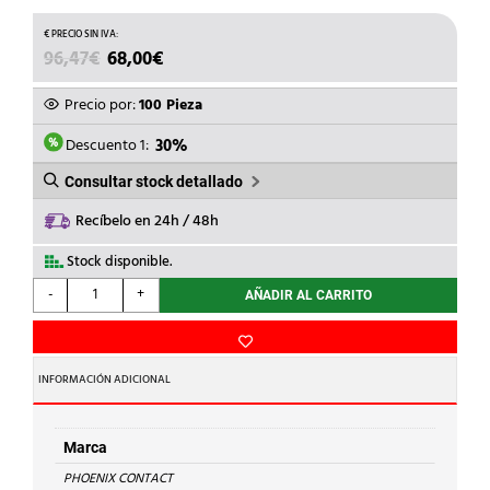
EL
EL
96,47
€
68,00
€
PRECIO
PRECIO
ORIGINAL
ACTUAL
Precio por:
100 Pieza
ERA:
ES:
96,47€.
68,00€.
Descuento 1:
30%
Consultar stock detallado
Recíbelo en 24h / 48h
Stock disponible.
PHOENIX
-
+
AÑADIR AL CARRITO
CONTACT
-
TAPA
D-
INFORMACIÓN ADICIONAL
UT
16
P/BORNES
Marca
UT/UT...-
PHOENIX CONTACT