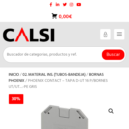
Saltar
al
contenido
0,00€
Buscar
INICIO
/
02. MATERIAL INS. (TUBOS-BANDEJA)
/
BORNAS
PHOENIX
/ PHOENIX CONTACT – TAPA D-UT 16 P/BORNES
UT/UT…-PE GRIS
30%
30%