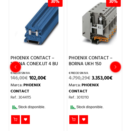
%
30%
30%
PHOENIX CONTACT –
PHOENIX CONTACT –
P
BORNA CONEX.UT 4 BU
BORNA UKH 150
T
EL
EL
EL
EL
146,00
€
102,00
€
4.790,29
€
3.353,00
€
77
IO
PRECIO
PRECIO
PRECIO
PRECI
Marca:
PHOENIX
Marca:
PHOENIX
M
UAL
ORIGINAL
ACTUAL
ORIGINAL
ACTUA
ERA:
ES:
ERA:
ES:
CONTACT
CONTACT
C
0€.
146,00€.
102,00€.
4.790,29€.
3.353,0
Ref.: 3044115
Ref.: 3010110
Re
Stock disponible.
Stock disponible.