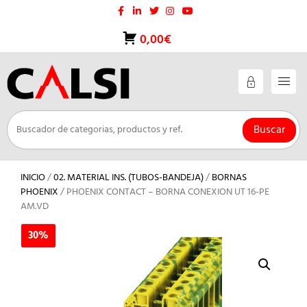
Saltar
al
contenido
0,00€
Buscar
INICIO
/
02. MATERIAL INS. (TUBOS-BANDEJA)
/
BORNAS
PHOENIX
/ PHOENIX CONTACT – BORNA CONEXION UT 16-PE
AM.VD
30%
30%