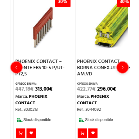
%
30%
30%
PHOENIX CONTACT –
PHOENIX CONTACT –
P
BU
PUENTE FBS 10-5 P/UT-
BORNA CONEX.UT 2,5 PE
R
PT2,5
AM.VD
10
IO
EL
EL
EL
EL
447,18
€
313,00
€
422,77
€
296,00
€
M
AL
PRECIO
PRECIO
PRECIO
PRECIO
Marca:
PHOENIX
Marca:
PHOENIX
C
ORIGINAL
ACTUAL
ORIGINAL
ACTUAL
€.
ERA:
ES:
ERA:
ES:
CONTACT
CONTACT
Re
447,18€.
313,00€.
422,77€.
296,00€.
Ref.: 3030213
Ref.: 3044092
Stock disponible.
Stock disponible.