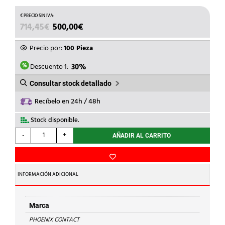
EL
EL
714,45
€
500,00
€
PRECIO
PRECIO
ORIGINAL
ACTUAL
Precio por:
100 Pieza
ERA:
ES:
714,45€.
500,00€.
Descuento 1:
30%
Consultar stock detallado
Recíbelo en 24h / 48h
Stock disponible.
PHOENIX
-
+
AÑADIR AL CARRITO
CONTACT
-
BORNA
CONEXION
INFORMACIÓN ADICIONAL
UT
16-
PE
Marca
AM.VD
PHOENIX CONTACT