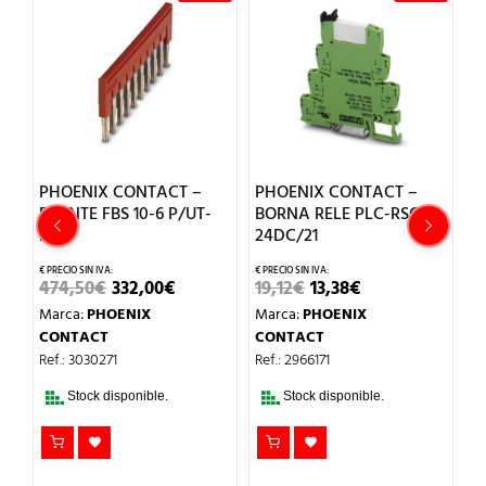
PHOENIX CONTACT –
PHOENIX CONTACT –
P
PUENTE FBS 10-6 P/UT-
BORNA RELE PLC-RSC-
B
PT4
24DC/21
L
1
RECIO
EL
EL
EL
EL
474,50
€
332,00
€
19,12
€
13,38
€
M
L
CTUAL
PRECIO
PRECIO
PRECIO
PRECIO
S:
Marca:
PHOENIX
Marca:
PHOENIX
C
ORIGINAL
ACTUAL
ORIGINAL
ACTUAL
.
.353,00€.
ERA:
ES:
ERA:
ES:
CONTACT
CONTACT
Re
474,50€.
332,00€.
19,12€.
13,38€.
Ref.: 3030271
Ref.: 2966171
Stock disponible.
Stock disponible.