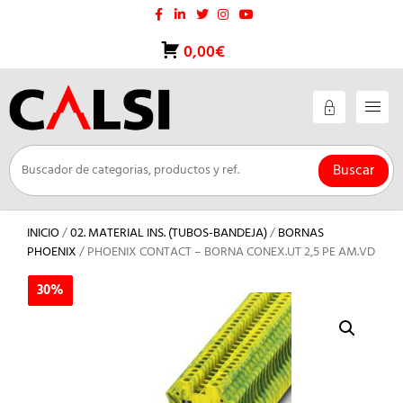
Saltar
al
contenido
0,00€
Buscar
INICIO
/
02. MATERIAL INS. (TUBOS-BANDEJA)
/
BORNAS
PHOENIX
/ PHOENIX CONTACT – BORNA CONEX.UT 2,5 PE AM.VD
30%
30%