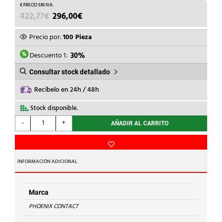
EL
EL
422,77
€
296,00
€
PRECIO
PRECIO
ORIGINAL
ACTUAL
Precio por:
100 Pieza
ERA:
ES:
422,77€.
296,00€.
Descuento 1:
30%
Consultar stock detallado
Recíbelo en 24h / 48h
Stock disponible.
PHOENIX
-
+
AÑADIR AL CARRITO
CONTACT
-
BORNA
CONEX.UT
INFORMACIÓN ADICIONAL
2,5
PE
AM.VD
Marca
cantidad
PHOENIX CONTACT