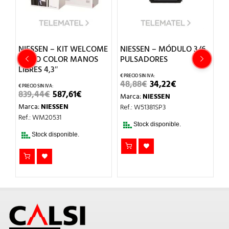
NIESSEN – KIT WELCOME
NIESSEN – MÓDULO 3/6
N
/5
VIDEO COLOR MANOS
PULSADORES
A
LIBRES 4,3″
A
EL
EL
48,88
€
34,22
€
PRECIO
PRECIO
EL
EL
839,44
€
587,61
€
1
Marca:
NIESSEN
ORIGINAL
ACTUAL
O
PRECIO
PRECIO
ERA:
ES:
Marca:
NIESSEN
M
Ref.: W51381SP3
AL
ORIGINAL
ACTUAL
48,88€.
34,22€.
ERA:
ES:
Ref.: WM20531
Re
.
839,44€.
587,61€.
Stock disponible.
Stock disponible.