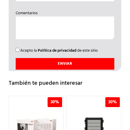
Comentarios
Acepto la
Política de privacidad
de este sitio
También te pueden interesar
%
30%
30%