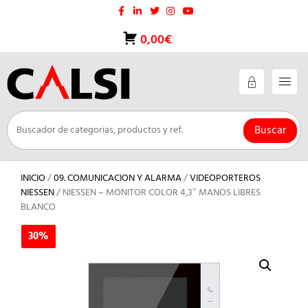
Saltar
al
contenido
0,00€
Buscar
INICIO
/
09. COMUNICACION Y ALARMA
/
VIDEOPORTEROS
NIESSEN
/ NIESSEN – MONITOR COLOR 4,3″ MANOS LIBRES
BLANCO
30%
30%