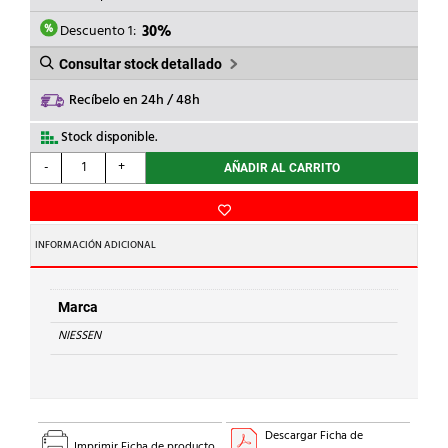
ERA:
ES:
363,14€.
254,20€.
Descuento 1:
30%
Consultar stock detallado
Recíbelo en 24h / 48h
Stock disponible.
NIESSEN
-
+
AÑADIR AL CARRITO
-
MONITOR
COLOR
4,3"
INFORMACIÓN ADICIONAL
MANOS
LIBRES
BLANCO
Marca
cantidad
NIESSEN
Descargar Ficha de
Imprimir Ficha de producto