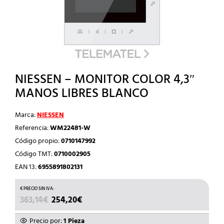
NIESSEN – MONITOR COLOR 4,3″
MANOS LIBRES BLANCO
Marca:
NIESSEN
Referencia:
WM22481-W
Código propio:
0710147992
Código TMT:
0710002905
EAN 13:
6955891802131
EL
EL
363,14
€
254,20
€
PRECIO
PRECIO
ORIGINAL
ACTUAL
Precio por:
1 Pieza