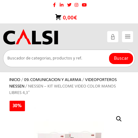
Saltar
al
contenido
0,00€
Buscar
INICIO
/
09. COMUNICACION Y ALARMA
/
VIDEOPORTEROS
NIESSEN
/ NIESSEN – KIT WELCOME VIDEO COLOR MANOS
LIBRES 4,3″
30%
30%