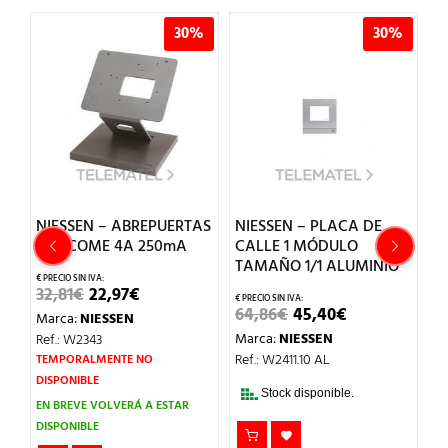
%
30%
30%
NIESSEN – ABREPUERTAS
NIESSEN – PLACA DE
N
ES
WELCOME 4A 250mA
CALLE 1 MÓDULO
E
TAMAÑO 1/1 ALUMINIO
G
EL
EL
32,81
€
22,97
€
PRECIO
PRECIO
EL
EL
64,86
€
45,40
€
4
Marca:
NIESSEN
ORIGINAL
ACTUAL
O
PRECIO
PRECIO
ERA:
ES:
Marca:
NIESSEN
M
Ref.: W2343
AL
ORIGINAL
ACTUAL
32,81€.
22,97€.
ERA:
ES:
Ref.: W2411.10 AL
Re
TEMPORALMENTE NO
.
64,86€.
45,40€.
DISPONIBLE
Stock disponible.
EN BREVE VOLVERÁ A ESTAR
DISPONIBLE