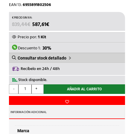
EAN 13:
6955891802506
EL
EL
839,44
€
587,61
€
PRECIO
PRECIO
ORIGINAL
ACTUAL
Precio por:
1 Kit
ERA:
ES:
839,44€.
587,61€.
Descuento 1:
30%
Consultar stock detallado
Recíbelo en 24h / 48h
Stock disponible.
NIESSEN
-
+
AÑADIR AL CARRITO
-
KIT
WELCOME
VIDEO
INFORMACIÓN ADICIONAL
COLOR
MANOS
LIBRES
Marca