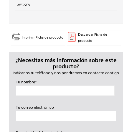
4,3"
NIESSEN
cantidad
Descargar Ficha de
Imprimir Ficha de producto
producto
¿Necesitas más información sobre este
producto?
Indícanos tu teléfono y nos pondremos en contacto contigo.
Tu nombre*
Tu correo electrónico