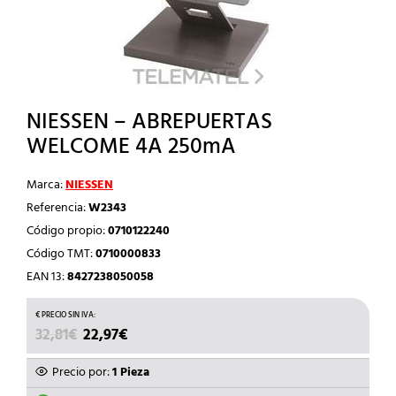
NIESSEN – ABREPUERTAS
WELCOME 4A 250mA
Marca:
NIESSEN
Referencia:
W2343
Código propio:
0710122240
Código TMT:
0710000833
EAN 13:
8427238050058
EL
EL
32,81
€
22,97
€
PRECIO
PRECIO
ORIGINAL
ACTUAL
Precio por:
1 Pieza
ERA:
ES: