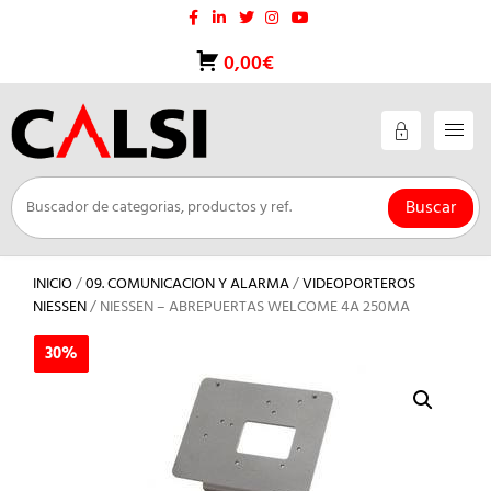
Saltar
al
contenido
0,00€
Buscar
INICIO
/
09. COMUNICACION Y ALARMA
/
VIDEOPORTEROS
NIESSEN
/ NIESSEN – ABREPUERTAS WELCOME 4A 250MA
30%
30%