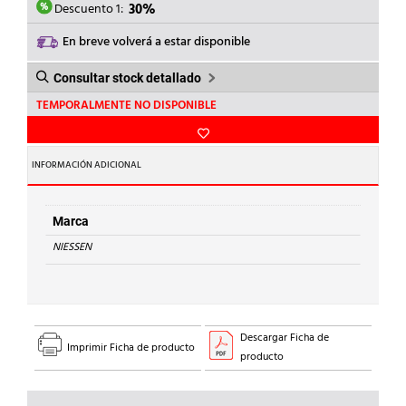
32,81€.
22,97€.
Descuento 1:
30%
En breve volverá a estar disponible
Consultar stock detallado
TEMPORALMENTE NO DISPONIBLE
INFORMACIÓN ADICIONAL
Marca
NIESSEN
Descargar Ficha de
Imprimir Ficha de producto
producto