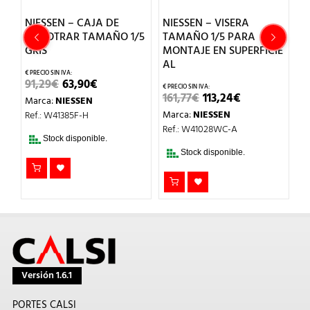
ME
NIESSEN – CAJA DE
NIESSEN – VISERA
N
EMPOTRAR TAMAÑO 1/5
TAMAÑO 1/5 PARA
V
GRIS
MONTAJE EN SUPERFICIE
AL
31
CIO
EL
EL
91,29
€
63,90
€
M
UAL
PRECIO
PRECIO
EL
EL
161,77
€
113,24
€
Marca:
NIESSEN
Re
ORIGINAL
ACTUAL
PRECIO
PRECIO
,26€.
ERA:
ES:
Marca:
NIESSEN
Ref.: W41385F-H
ORIGINAL
ACTUAL
T
91,29€.
63,90€.
ERA:
ES:
Ref.: W41028WC-A
DI
161,77€.
113,24€.
Stock disponible.
EN
Stock disponible.
DI
Versión 1.6.1
PORTES CALSI