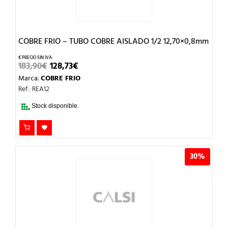
COBRE FRIO – TUBO COBRE AISLADO 1/2 12,70×0,8mm
EL
EL
183,90
€
128,73
€
PRECIO
PRECIO
Marca:
COBRE FRIO
ORIGINAL
ACTUAL
ERA:
ES:
Ref.: REA12
183,90€.
128,73€.
Stock disponible.
30%