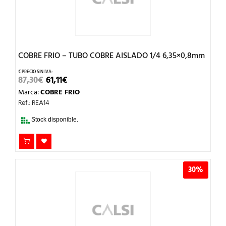
COBRE FRIO – TUBO COBRE AISLADO 1/4 6,35×0,8mm
EL
EL
87,30
€
61,11
€
PRECIO
PRECIO
Marca:
COBRE FRIO
ORIGINAL
ACTUAL
ERA:
ES:
Ref.: REA14
87,30€.
61,11€.
Stock disponible.
30%