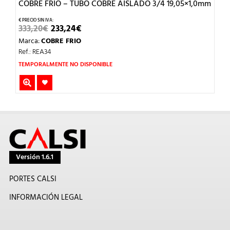
COBRE FRIO – TUBO COBRE AISLADO 3/4 19,05×1,0mm
EL
EL
333,20
€
233,24
€
PRECIO
PRECIO
Marca:
COBRE FRIO
ORIGINAL
ACTUAL
ERA:
ES:
Ref.: REA34
333,20€.
233,24€.
TEMPORALMENTE NO DISPONIBLE
Versión 1.6.1
PORTES CALSI
INFORMACIÓN LEGAL