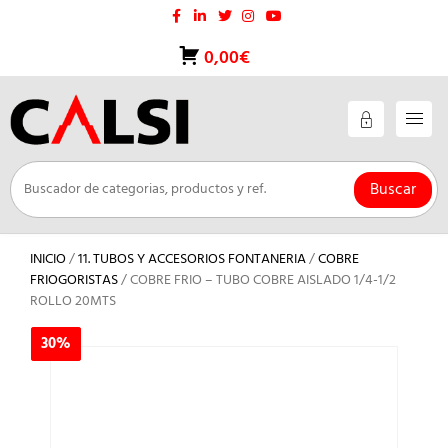
Saltar
al
contenido
0,00€
Buscar
INICIO
/
11. TUBOS Y ACCESORIOS FONTANERIA
/
COBRE
FRIOGORISTAS
/ COBRE FRIO – TUBO COBRE AISLADO 1/4-1/2
ROLLO 20MTS
30%
30%