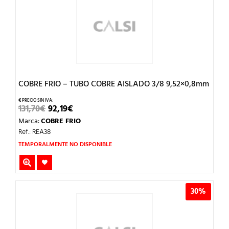
COBRE FRIO – TUBO COBRE AISLADO 3/8 9,52×0,8mm
EL
EL
131,70
€
92,19
€
PRECIO
PRECIO
Marca:
COBRE FRIO
ORIGINAL
ACTUAL
ERA:
ES:
Ref.: REA38
131,70€.
92,19€.
TEMPORALMENTE NO DISPONIBLE
30%