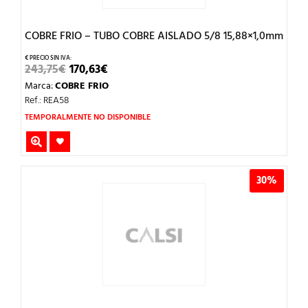
COBRE FRIO – TUBO COBRE AISLADO 5/8 15,88×1,0mm
EL
EL
243,75
€
170,63
€
PRECIO
PRECIO
Marca:
COBRE FRIO
ORIGINAL
ACTUAL
ERA:
ES:
Ref.: REA58
243,75€.
170,63€.
TEMPORALMENTE NO DISPONIBLE
30%