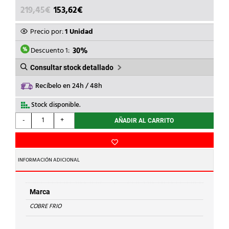
EL
EL
219,45
€
153,62
€
PRECIO
PRECIO
ORIGINAL
ACTUAL
Precio por:
1 Unidad
ERA:
ES:
219,45€.
153,62€.
Descuento 1:
30%
Consultar stock detallado
Recíbelo en 24h / 48h
Stock disponible.
COBRE
-
+
AÑADIR AL CARRITO
FRIO
-
TUBO
COBRE
INFORMACIÓN ADICIONAL
AISLADO
1/4-
1/2
Marca
Rollo
COBRE FRIO
20mts
cantidad