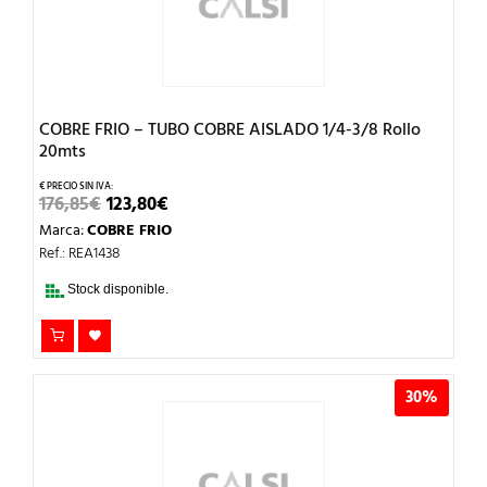
COBRE FRIO – TUBO COBRE AISLADO 1/4-3/8 Rollo
20mts
EL
EL
176,85
€
123,80
€
PRECIO
PRECIO
Marca:
COBRE FRIO
ORIGINAL
ACTUAL
ERA:
ES:
Ref.: REA1438
176,85€.
123,80€.
Stock disponible.
30%