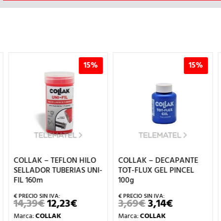
15%
15%
COLLAK – TEFLON HILO
COLLAK – DECAPANTE
SELLADOR TUBERIAS UNI-
TOT-FLUX GEL PINCEL
FIL 160m
100g
14,39
€
12,23
€
3,69
€
3,14
€
EL
EL
EL
EL
PRECIO
PRECIO
PRECIO
PRECIO
Marca:
COLLAK
Marca:
COLLAK
ORIGINAL
ACTUAL
ORIGINAL
ACTUAL