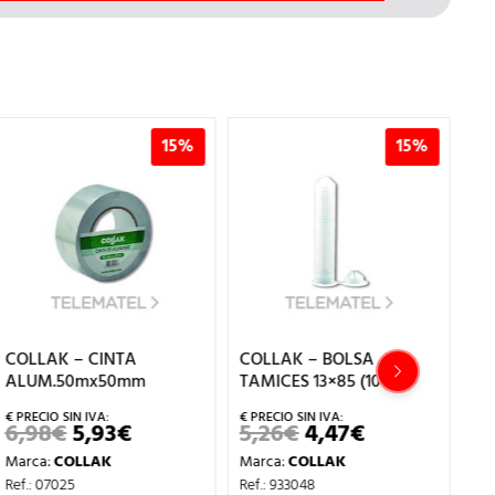
15%
15%
COLLAK – CINTA
COLLAK – BOLSA
CO
ALUM.50mx50mm
TAMICES 13×85 (10u)
AD
BL
6,98
€
5,93
€
5,26
€
4,47
€
EL
EL
EL
EL
PRECIO
PRECIO
PRECIO
PRECIO
6,
Marca:
COLLAK
Marca:
COLLAK
ORIGINAL
ACTUAL
ORIGINAL
ACTUAL
ERA:
ES:
ERA:
ES:
Ma
Ref.: 07025
Ref.: 933048