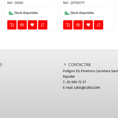
ERA:
ES:
ERA:
ES:
Ref.: 06160
Ref.: 297100TP
14,39€.
12,23€.
3,69€.
3,14€.
Stock disponible.
Stock disponible.
S
CONTACTAR
Polígon Els Pinetons Carretera Sant
Ripollet
T.: 93 580 72 37
calsi@calsi.com
E-mail: