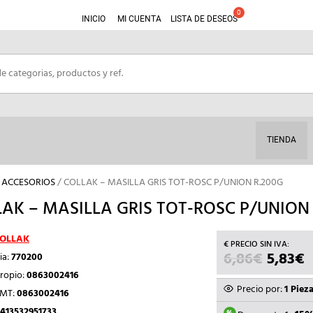
INICIO
MI CUENTA
LISTA DE DESEOS
TIENDA
Y ACCESORIOS
/ COLLAK – MASILLA GRIS TOT-ROSC P/UNION R.200G
AK – MASILLA GRIS TOT-ROSC P/UNION 
OLLAK
6,86
€
EL
5,83
€
E
ia:
770200
PRECIO
P
ropio:
0863002416
ORIGIN
A
Precio por:
1 Piez
TMT:
0863002416
ERA:
E
413532951733