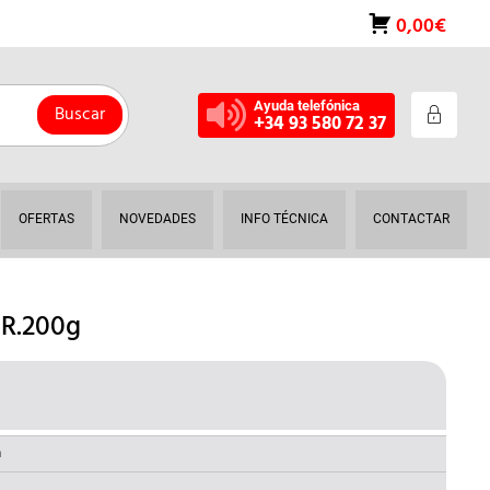
0,00€
Ayuda telefónica
Buscar
+34 93 580 72 37
OFERTAS
NOVEDADES
INFO TÉCNICA
CONTACTAR
R.200g
L
RECIO
AL
CTUAL
a
S: