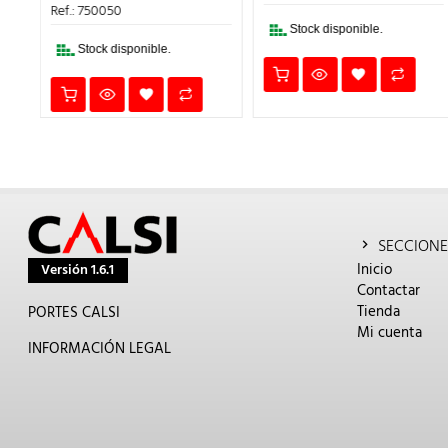
2,15€.
1,83€.
ERA:
ES:
Ref.: 750050
3€.
11,36€.
9,66€.
Stock disponible.
Stock disponible.
SECCIONE
Inicio
Versión 1.6.1
Contactar
Tienda
PORTES CALSI
Mi cuenta
INFORMACIÓN LEGAL