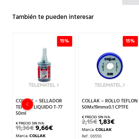
También te pueden interesar
5%
15%
15%
COLLAK – SELLADOR
COLLAK – ROLLO TEFLON
TEFLON LIQUIDO T-77
50Mx19mmx0.1 CPTFE
50ml
2,15
€
1,83
€
EL
EL
PRECIO
PRECIO
11,36
€
9,66
€
EL
EL
Marca:
COLLAK
ORIGINAL
ACTUAL
CIO
PRECIO
PRECIO
ERA:
ES:
Marca:
COLLAK
Ref.: 06550
TUAL
ORIGINAL
ACTUAL