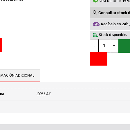
6,86€.
5
Descuento 1:
15
Consultar stock 
Recíbelo en 24h
Stock disponible.
COLLAK
-
+
-
MASILLA
GRIS
TOT-
ROSC
RMACIÓN ADICIONAL
P/UNION
R.200g
cantidad
COLLAK
ca