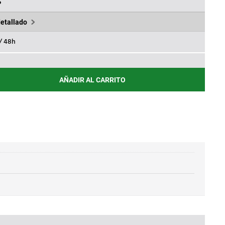
,83€.
%
detallado
 / 48h
AÑADIR AL CARRITO