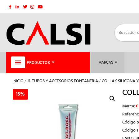
Saltar
al
contenido
PRODUCTOS
MARCAS
INICIO
/
11. TUBOS Y ACCESORIOS FONTANERIA
/
COLLAK SILICONA 
COLL
15%
15%
Marca:
C
Referenc
Código p
Código 
EAN 13:
8