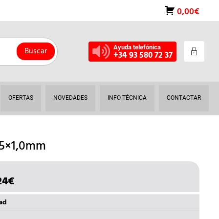
0,00€
Ayuda telefónica
Buscar
+34 93 580 72 37
OFERTAS
NOVEDADES
INFO TÉCNICA
CONTACTAR
05×1,0mm
24
€
EL
IO
PRECIO
INAL
ACTUAL
dad
ES: