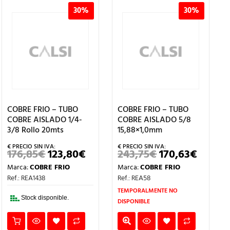
30%
30%
COBRE FRIO – TUBO
COBRE FRIO – TUBO
COBRE AISLADO 1/4-
COBRE AISLADO 5/8
3/8 Rollo 20mts
15,88×1,0mm
176,85
€
123,80
€
243,75
€
170,63
€
EL
EL
EL
EL
IO
PRECIO
PRECIO
PRECIO
PRECI
Marca:
COBRE FRIO
Marca:
COBRE FRIO
UAL
ORIGINAL
ACTUAL
ORIGINAL
ACTUA
ERA:
ES:
ERA:
ES:
Ref.: REA1438
Ref.: REA58
3€.
176,85€.
123,80€.
243,75€.
170,63€
TEMPORALMENTE NO
Stock disponible.
DISPONIBLE