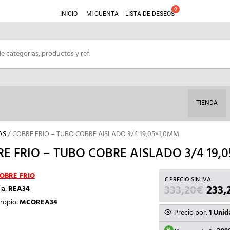
INICIO
MI CUENTA
LISTA DE DESEOS
TIENDA
AS
/ COBRE FRIO – TUBO COBRE AISLADO 3/4 19,05×1,0MM
E FRIO – TUBO COBRE AISLADO 3/4 19,
OBRE FRIO
333,20
€
EL
233,
ia:
REA34
PREC
ropio:
MCOREA34
ORIG
Precio por:
1 Uni
ERA: