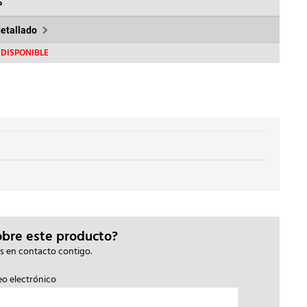
0€.
233,24€.
%
detallado
DISPONIBLE
obre este producto?
s en contacto contigo.
eo electrónico