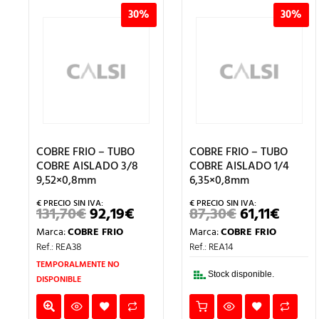
30%
30%
COBRE FRIO – TUBO
COBRE FRIO – TUBO
COBRE AISLADO 3/8
COBRE AISLADO 1/4
9,52×0,8mm
6,35×0,8mm
131,70
€
92,19
€
87,30
€
61,11
€
EL
EL
EL
EL
PRECIO
PRECIO
PRECIO
PRECI
Marca:
COBRE FRIO
Marca:
COBRE FRIO
ORIGINAL
ACTUAL
ORIGINAL
ACTU
ERA:
ES:
ERA:
ES:
Ref.: REA38
Ref.: REA14
131,70€.
92,19€.
87,30€.
61,11€
TEMPORALMENTE NO
Stock disponible.
DISPONIBLE