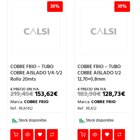
30%
30%
COBRE FRIO – TUBO
COBRE FRIO – TUBO
COBRE AISLADO 1/4-1/2
COBRE AISLADO 1/2
Rollo 20mts
12,70×0,8mm
219,45
€
153,62
€
183,90
€
128,73
€
EL
EL
EL
EL
O
PRECIO
PRECIO
PRECIO
PREC
Marca:
COBRE FRIO
Marca:
COBRE FRIO
AL
ORIGINAL
ACTUAL
ORIGINAL
ACT
ERA:
ES:
ERA:
ES:
Ref.: REA1412
Ref.: REA12
.
219,45€.
153,62€.
183,90€.
128,7
Stock disponible.
Stock disponible.