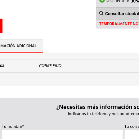
333,2
Descuento 1:
30
Consultar stock 
TEMPORALMENTE NO 
RMACIÓN ADICIONAL
COBRE FRIO
ca
¿Necesitas más información s
Indícanos tu teléfono y nos pondremo
Tu nombre*
Tu corr