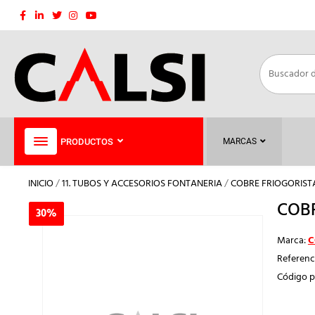
Saltar
al
contenido
PRODUCTOS
MARCAS
INICIO
/
11. TUBOS Y ACCESORIOS FONTANERIA
/
COBRE FRIOGORIST
COBR
30%
30%
Marca:
C
Referenc
Código p