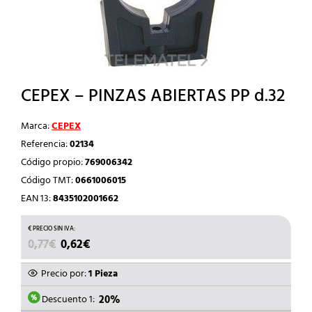
CEPEX – PINZAS ABIERTAS PP d.32
Marca:
CEPEX
Referencia:
02134
Código propio:
769006342
Código TMT:
0661006015
EAN 13:
8435102001662
EL
EL
0,77
€
0,62
€
PRECIO
PRECIO
ORIGINAL
ACTUAL
Precio por:
1 Pieza
ERA:
ES:
0,77€.
0,62€.
Descuento 1:
20%