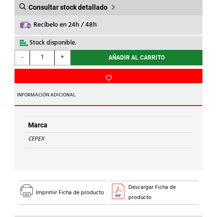
Consultar stock detallado
Recíbelo en 24h / 48h
Stock disponible.
CEPEX
-
+
AÑADIR AL CARRITO
-
PINZAS
ABIERTAS
PP
INFORMACIÓN ADICIONAL
d.32
cantidad
Marca
CEPEX
Descargar Ficha de
Imprimir Ficha de producto
producto