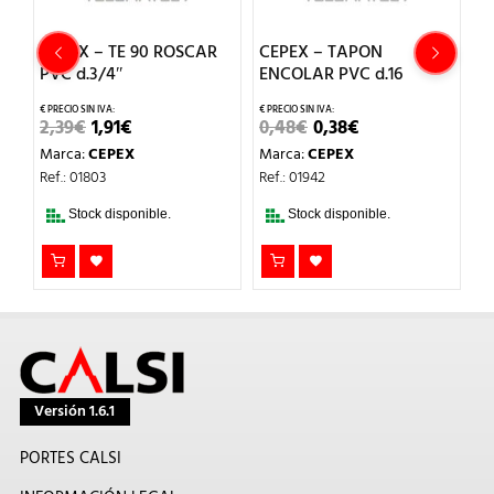
CEPEX – TE 90 ROSCAR
CEPEX – TAPON
C
PVC d.3/4″
ENCOLAR PVC d.16
H
EL
EL
EL
EL
2,39
€
1,91
€
0,48
€
0,38
€
2
PRECIO
PRECIO
PRECIO
PRECIO
Marca:
CEPEX
Marca:
CEPEX
M
ORIGINAL
ACTUAL
ORIGINAL
ACTUAL
ERA:
ES:
ERA:
ES:
Ref.: 01803
Ref.: 01942
Re
2,39€.
1,91€.
0,48€.
0,38€.
T
Stock disponible.
Stock disponible.
DI
Versión 1.6.1
PORTES CALSI