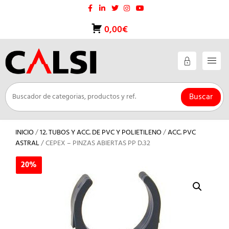
Saltar
al
contenido
0,00€
Buscar
INICIO
/
12. TUBOS Y ACC. DE PVC Y POLIETILENO
/
ACC. PVC
ASTRAL
/ CEPEX – PINZAS ABIERTAS PP D.32
20%
20%