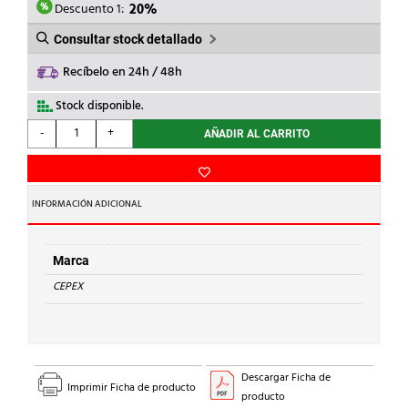
0,70€.
0,56€.
Descuento 1:
20%
Consultar stock detallado
Recíbelo en 24h / 48h
Stock disponible.
CEPEX
-
+
AÑADIR AL CARRITO
-
MACHON
MIXTO
MACHO
INFORMACIÓN ADICIONAL
PVC
16x12x3/8''
cantidad
Marca
CEPEX
Descargar Ficha de
Imprimir Ficha de producto
producto