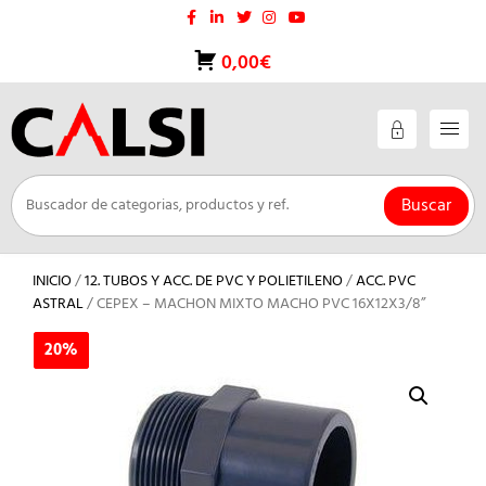
Saltar
al
contenido
0,00€
Buscar
INICIO
/
12. TUBOS Y ACC. DE PVC Y POLIETILENO
/
ACC. PVC
ASTRAL
/ CEPEX – MACHON MIXTO MACHO PVC 16X12X3/8”
20%
20%