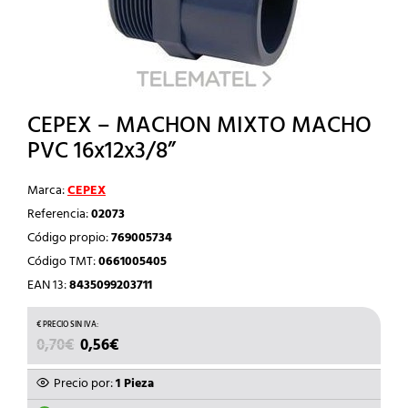
CEPEX – MACHON MIXTO MACHO
PVC 16x12x3/8”
Marca:
CEPEX
Referencia:
02073
Código propio:
769005734
Código TMT:
0661005405
EAN 13:
8435099203711
EL
EL
0,70
€
0,56
€
PRECIO
PRECIO
ORIGINAL
ACTUAL
Precio por:
1 Pieza
ERA:
ES: