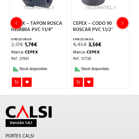
TAPON ROSCA
CEPEX – CODO 90
CEPEX – TE 90 R
C 1.1/4”
ROSCAR PVC 1.1/2″
PVC d.1.1/4″
EL
EL
EL
EL
EL
€
4,45
€
3,56
€
4,63
€
3,70
€
ECIO
PRECIO
PRECIO
PRECIO
PRECIO
PRE
EX
Marca:
CEPEX
Marca:
CEPEX
IGINAL
ACTUAL
ORIGINAL
ACTUAL
ORIGIN
AC
A:
ES:
ERA:
ES:
ERA:
ES:
Ref.: 01738
Ref.: 01805
7€.
1,74€.
4,45€.
3,56€.
4,63€.
3,70
sponible.
Stock disponible.
Stock disponible.
Versión 1.6.1
PORTES CALSI