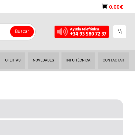
0,00€
Ayuda telefónica
Buscar
+34 93 580 72 37
OFERTAS
NOVEDADES
INFO TÉCNICA
CONTACTAR
L
RECIO
AL
CTUAL
a
S: