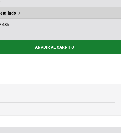
,67€.
%
detallado
 / 48h
AÑADIR AL CARRITO