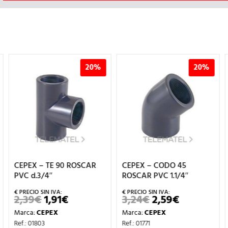
20%
20%
2
SCAR
CEPEX – CODO 45
CEPEX – CODO 90
ROSCAR PVC 1.1/4″
ROSCAR PVC 2″
3,24
€
2,59
€
6,20
€
4,96
€
EL
EL
EL
EL
ECIO
PRECIO
PRECIO
PRECIO
PRE
Marca:
CEPEX
Marca:
CEPEX
AL
TUAL
ORIGINAL
ACTUAL
ORIGINAL
ACT
:
ERA:
ES:
ERA:
ES:
Ref.: 01771
Ref.: 01739