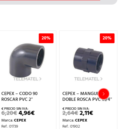
0%
20%
20%
CEPEX – MANGUITO
CEPEX – TE 90 ROSCAR
DOBLE ROSCA PVC 1.1/4″
PVC d.1/2″
2,64
€
2,11
€
2,17
€
1,74
€
EL
EL
EL
EL
CIO
PRECIO
PRECIO
PRECIO
PRECIO
Marca:
CEPEX
Marca:
CEPEX
UAL
ORIGINAL
ACTUAL
ORIGINAL
ACTUA
ERA:
ES:
ERA:
ES:
Ref.: 01902
Ref.: 01802