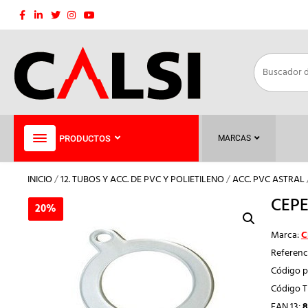
Saltar
al
contenido
PRODUCTOS
MARCAS
INICIO
/
12. TUBOS Y ACC. DE PVC Y POLIETILENO
/
ACC. PVC ASTRAL
CEPE
20%
20%
Marca:
C
Referenc
Código p
Código 
EAN 13:
8