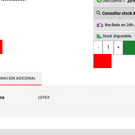
3,34€.
2
Descuento 1:
20
Consultar stock 
Recíbelo en 24h
Stock disponible.
CEPEX
-
+
-
JUNTA
PLANA
d.
160
RMACIÓN ADICIONAL
cantidad
CEPEX
ca