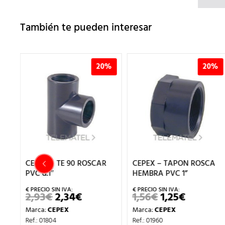
También te pueden interesar
20%
20%
 ROSCAR
CEPEX – TAPON ROSCA
CEPEX – TE 90 RO
HEMBRA PVC 1”
PVC d.3/4″
€
1,56
€
1,25
€
2,39
€
1,91
€
EL
EL
EL
EL
EL
IO
PRECIO
PRECIO
PRECIO
PRECIO
PR
Marca:
CEPEX
Marca:
CEPEX
INAL
ACTUAL
ORIGINAL
ACTUAL
ORIGIN
AC
ES:
ERA:
ES:
ERA:
ES
Ref.: 01960
Ref.: 01803