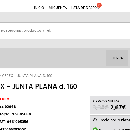
INICIO
MI CUENTA
LISTA DE DESEOS
TIENDA
/ CEPEX – JUNTA PLANA D. 160
X – JUNTA PLANA d. 160
EPEX
3,34
€
EL
2,67
€
E
ia:
02068
PRECIO
P
ropio:
769005680
ORIGIN
A
Precio por:
1 Piez
TMT:
0661005356
ERA:
E
435099203667