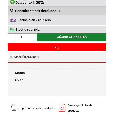
1,18€.
0,94€.
Descuento 1:
20%
Consultar stock detallado
Recíbelo en 24h / 48h
Stock disponible.
CEPEX
-
+
AÑADIR AL CARRITO
-
MACHON
DOBLE
ROSCA
INFORMACIÓN ADICIONAL
PVC
3/4''
cantidad
Marca
CEPEX
Descargar Ficha de
Imprimir Ficha de producto
producto