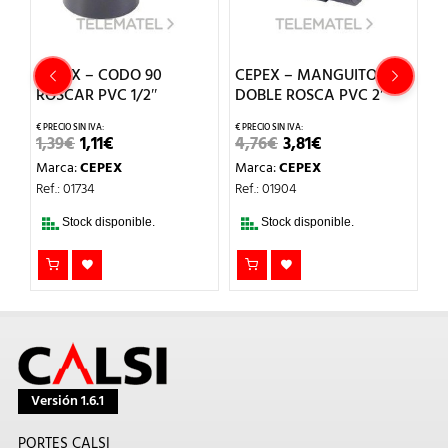
CEPEX – CODO 90
CEPEX – MANGUITO
C
ROSCAR PVC 1/2″
DOBLE ROSCA PVC 2″
D
EL
EL
EL
EL
1,39
€
1,11
€
4,76
€
3,81
€
1
PRECIO
PRECIO
PRECIO
PRECIO
Marca:
CEPEX
Marca:
CEPEX
M
L
ORIGINAL
ACTUAL
ORIGINAL
ACTUAL
ERA:
ES:
ERA:
ES:
Ref.: 01734
Ref.: 01904
Re
1,39€.
1,11€.
4,76€.
3,81€.
Stock disponible.
Stock disponible.
Versión 1.6.1
PORTES CALSI