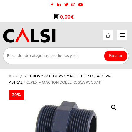
Saltar
al
contenido
0,00€
Buscar
INICIO
/
12. TUBOS Y ACC. DE PVC Y POLIETILENO
/
ACC. PVC
ASTRAL
/ CEPEX – MACHON DOBLE ROSCA PVC 3/4”
20%
20%