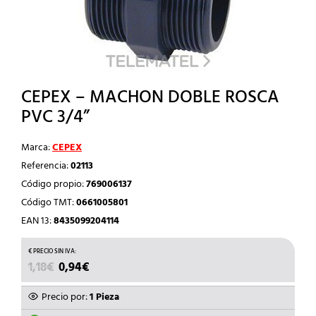
CEPEX – MACHON DOBLE ROSCA
PVC 3/4”
Marca:
CEPEX
Referencia:
02113
Código propio:
769006137
Código TMT:
0661005801
EAN 13:
8435099204114
EL
EL
1,18
€
0,94
€
PRECIO
PRECIO
ORIGINAL
ACTUAL
Precio por:
1 Pieza
ERA:
ES: