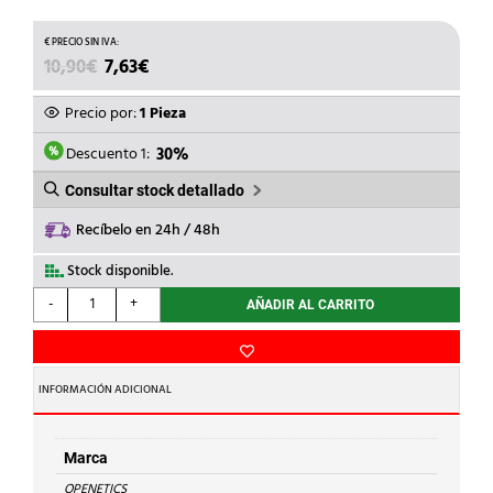
EL
EL
10,90
€
7,63
€
PRECIO
PRECIO
ORIGINAL
ACTUAL
Precio por:
1 Pieza
ERA:
ES:
10,90€.
7,63€.
Descuento 1:
30%
Consultar stock detallado
Recíbelo en 24h / 48h
Stock disponible.
OPENETICS
-
+
AÑADIR AL CARRITO
-
LATIGUILLO
UTP
LSZH
INFORMACIÓN ADICIONAL
10m
CAT.6
cantidad
Marca
OPENETICS