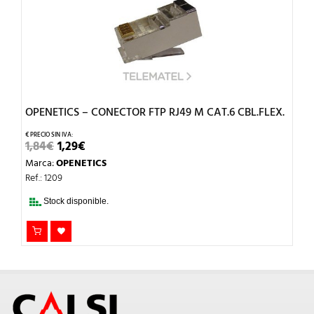
OPENETICS – CONECTOR FTP RJ49 M CAT.6 CBL.FLEX.
EL
EL
1,84
€
1,29
€
PRECIO
PRECIO
Marca:
OPENETICS
ORIGINAL
ACTUAL
ERA:
ES:
Ref.: 1209
1,84€.
1,29€.
Stock disponible.