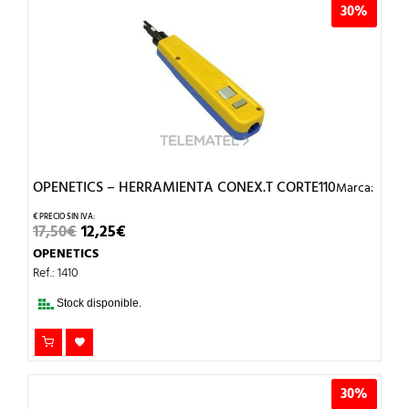
30%
OPENETICS – HERRAMIENTA CONEX.T CORTE110
Marca:
EL
EL
17,50
€
12,25
€
PRECIO
PRECIO
OPENETICS
ORIGINAL
ACTUAL
ERA:
ES:
Ref.: 1410
17,50€.
12,25€.
Stock disponible.
30%