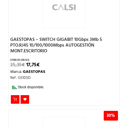
GAESTOPAS – SWITCH GIGABIT 10Gbps 3Mb 5
PTO.RJ45 10/100/1000Mbps AUTOGESTIÓN
MONT.ESCRITORIO
EL
EL
25,35
€
17,75
€
PRECIO
PRECIO
Marca:
GAESTOPAS
ORIGINAL
ACTUAL
ERA:
ES:
Ref.: GS105D
25,35€.
17,75€.
Stock disponible.
30%