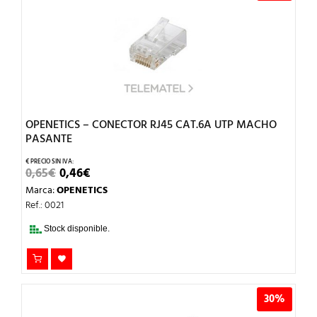
OPENETICS – CONECTOR RJ45 CAT.6A UTP MACHO
PASANTE
EL
EL
0,65
€
0,46
€
PRECIO
PRECIO
Marca:
OPENETICS
ORIGINAL
ACTUAL
ERA:
ES:
Ref.: 0021
0,65€.
0,46€.
Stock disponible.
30%