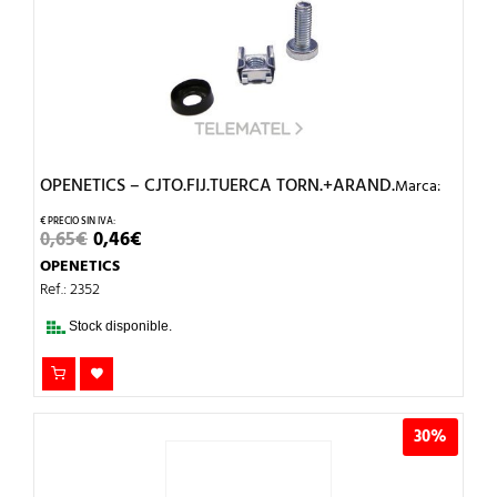
OPENETICS – CJTO.FIJ.TUERCA TORN.+ARAND.
Marca:
EL
EL
0,65
€
0,46
€
PRECIO
PRECIO
OPENETICS
ORIGINAL
ACTUAL
ERA:
ES:
Ref.: 2352
0,65€.
0,46€.
Stock disponible.
30%