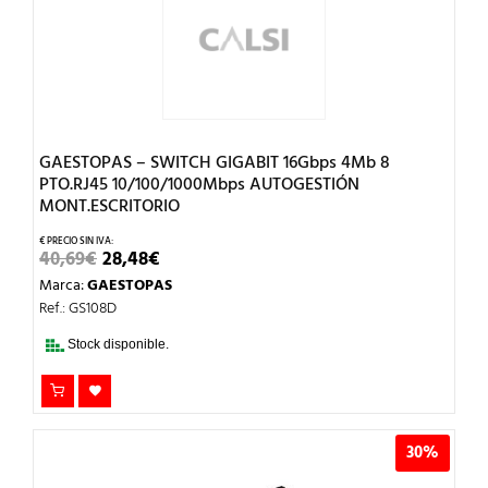
GAESTOPAS – SWITCH GIGABIT 16Gbps 4Mb 8
PTO.RJ45 10/100/1000Mbps AUTOGESTIÓN
MONT.ESCRITORIO
EL
EL
40,69
€
28,48
€
PRECIO
PRECIO
Marca:
GAESTOPAS
ORIGINAL
ACTUAL
ERA:
ES:
Ref.: GS108D
40,69€.
28,48€.
Stock disponible.
30%