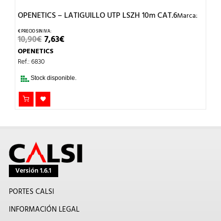
OPENETICS – LATIGUILLO UTP LSZH 10m CAT.6
Marca:
EL
EL
10,90
€
7,63
€
PRECIO
PRECIO
OPENETICS
ORIGINAL
ACTUAL
ERA:
ES:
Ref.: 6830
10,90€.
7,63€.
Stock disponible.
Versión 1.6.1
PORTES CALSI
INFORMACIÓN LEGAL