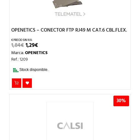
OPENETICS – CONECTOR FTP RJ49 M CAT.6 CBL.FLEX.
EL
EL
1,84
€
1,29
€
PRECIO
PRECIO
Marca:
OPENETICS
ORIGINAL
ACTUAL
ERA:
ES:
Ref.: 1209
1,84€.
1,29€.
Stock disponible.
30%