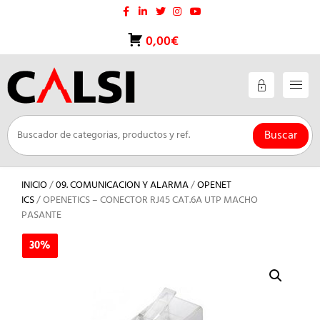
Saltar
al
contenido
0,00€
Buscar
INICIO
/
09. COMUNICACION Y ALARMA
/
OPENET
ICS
/ OPENETICS – CONECTOR RJ45 CAT.6A UTP MACHO
PASANTE
30%
30%