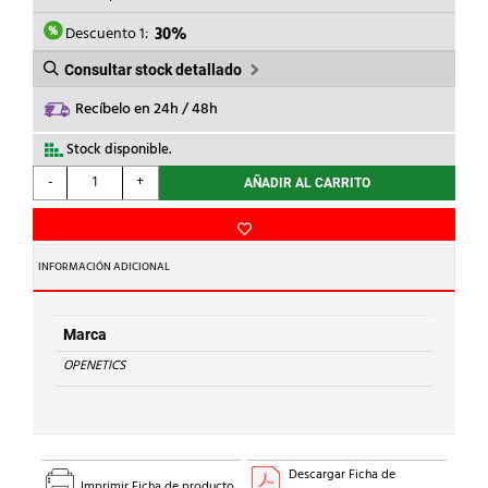
ERA:
ES:
0,65€.
0,46€.
Descuento 1:
30%
Consultar stock detallado
Recíbelo en 24h / 48h
Stock disponible.
OPENETICS
-
+
AÑADIR AL CARRITO
-
CONECTOR
RJ45
CAT.6A
INFORMACIÓN ADICIONAL
UTP
MACHO
PASANTE
Marca
cantidad
OPENETICS
Descargar Ficha de
Imprimir Ficha de producto