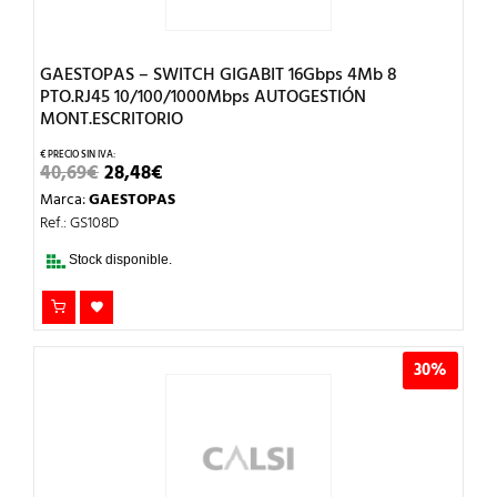
GAESTOPAS – SWITCH GIGABIT 16Gbps 4Mb 8
PTO.RJ45 10/100/1000Mbps AUTOGESTIÓN
MONT.ESCRITORIO
EL
EL
40,69
€
28,48
€
PRECIO
PRECIO
Marca:
GAESTOPAS
ORIGINAL
ACTUAL
ERA:
ES:
Ref.: GS108D
40,69€.
28,48€.
Stock disponible.
30%