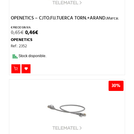
OPENETICS – CJTO.FIJ.TUERCA TORN.+ARAND.
Marca:
EL
EL
0,65
€
0,46
€
PRECIO
PRECIO
OPENETICS
ORIGINAL
ACTUAL
ERA:
ES:
Ref.: 2352
0,65€.
0,46€.
Stock disponible.
30%