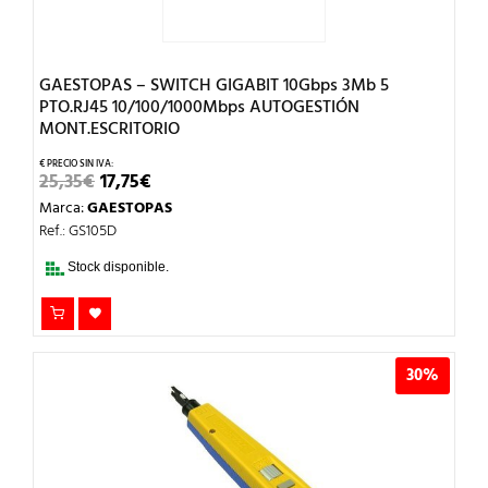
GAESTOPAS – SWITCH GIGABIT 10Gbps 3Mb 5
PTO.RJ45 10/100/1000Mbps AUTOGESTIÓN
MONT.ESCRITORIO
EL
EL
25,35
€
17,75
€
PRECIO
PRECIO
Marca:
GAESTOPAS
ORIGINAL
ACTUAL
ERA:
ES:
Ref.: GS105D
25,35€.
17,75€.
Stock disponible.
30%