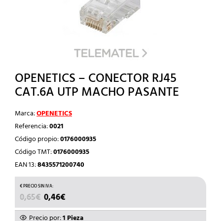
OPENETICS – CONECTOR RJ45
CAT.6A UTP MACHO PASANTE
Marca:
OPENETICS
Referencia:
0021
Código propio:
0176000935
Código TMT:
0176000935
EAN 13:
8435571200740
EL
EL
0,65
€
0,46
€
PRECIO
PRECIO
ORIGINAL
ACTUAL
Precio por:
1 Pieza