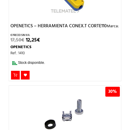
OPENETICS – HERRAMIENTA CONEX.T CORTE110
Marca:
EL
EL
17,50
€
12,25
€
PRECIO
PRECIO
OPENETICS
ORIGINAL
ACTUAL
ERA:
ES:
Ref.: 1410
17,50€.
12,25€.
Stock disponible.
30%