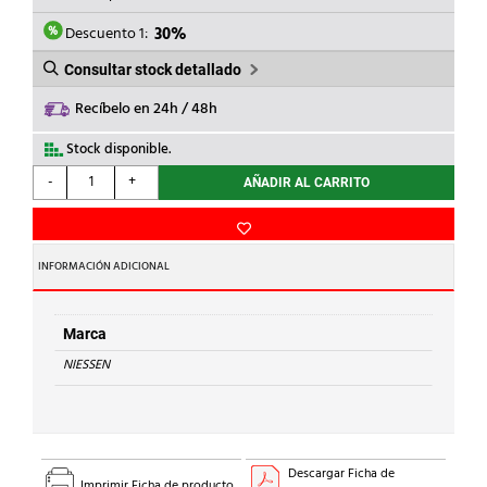
ERA:
ES:
107,18€.
75,03€.
Descuento 1:
30%
Consultar stock detallado
Recíbelo en 24h / 48h
Stock disponible.
NIESSEN
-
+
AÑADIR AL CARRITO
-
VISERA
TAMAÑO
2/3
INFORMACIÓN ADICIONAL
PARA
MONTAJE
EN
Marca
SUPERFICIE
NIESSEN
AL
cantidad
Descargar Ficha de
Imprimir Ficha de producto