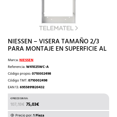
NIESSEN – VISERA TAMAÑO 2/3
PARA MONTAJE EN SUPERFICIE AL
Marca:
NIESSEN
Referencia:
W41025WC-A
Código propio:
0710002498
Código TMT:
0710002498
EAN 13:
6955891820432
EL
EL
107,18
€
75,03
€
PRECIO
PRECIO
ORIGINAL
ACTUAL
Precio por:
1 Pieza