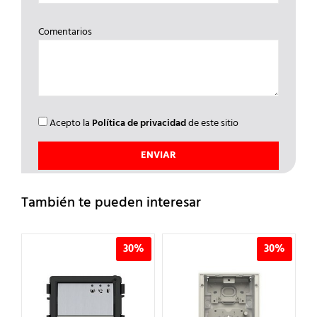
Comentarios
Acepto la
Política de privacidad
de este sitio
También te pueden interesar
%
30%
30%