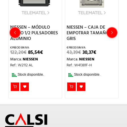
8
NIESSEN – MÓDULO
NIESSEN – CAJA DE
N
AUDIO 1/2 PULSADORES
EMPOTRAR TAMAÑO 1/1
T
ALUMINIO
GRIS
M
A
IO
EL
EL
EL
EL
122,20
€
85,54
€
43,39
€
30,37
€
AL
PRECIO
PRECIO
PRECIO
PRECIO
1
Marca:
NIESSEN
Marca:
NIESSEN
ORIGINAL
ACTUAL
ORIGINAL
ACTUAL
€.
ERA:
ES:
ERA:
ES:
M
Ref.: W2112 AL
Ref.: W41381F-H
122,20€.
85,54€.
43,39€.
30,37€.
Re
Stock disponible.
Stock disponible.