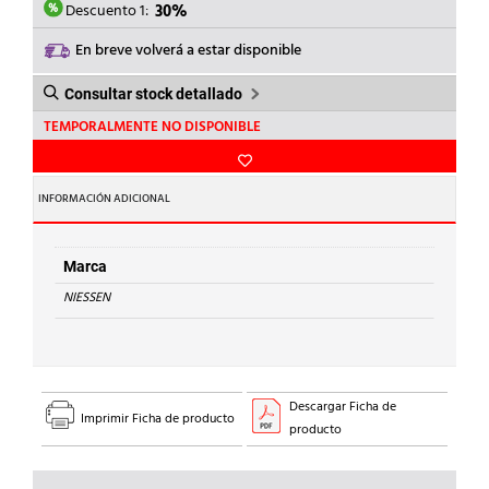
59,65€.
41,76€.
Descuento 1:
30%
En breve volverá a estar disponible
Consultar stock detallado
TEMPORALMENTE NO DISPONIBLE
INFORMACIÓN ADICIONAL
Marca
NIESSEN
Descargar Ficha de
Imprimir Ficha de producto
producto