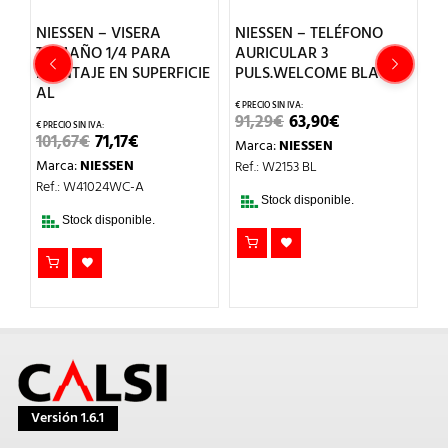
NIESSEN – VISERA
NIESSEN – TELÉFONO
N
/4
TAMAÑO 1/4 PARA
AURICULAR 3
C
MONTAJE EN SUPERFICIE
PULS.WELCOME BLANCO
AL
3
EL
EL
91,29
€
63,90
€
M
O
PRECIO
PRECIO
EL
EL
101,67
€
71,17
€
Marca:
NIESSEN
Re
AL
ORIGINAL
ACTUAL
PRECIO
PRECIO
ERA:
ES:
Marca:
NIESSEN
Ref.: W2153 BL
ORIGINAL
ACTUAL
.
91,29€.
63,90€.
ERA:
ES:
Ref.: W41024WC-A
101,67€.
71,17€.
Stock disponible.
Stock disponible.
Versión 1.6.1