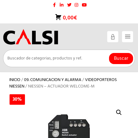
Saltar
al
contenido
0,00€
Buscar
INICIO
/
09. COMUNICACION Y ALARMA
/
VIDEOPORTEROS
NIESSEN
/ NIESSEN – ACTUADOR WELCOME-M
30%
30%