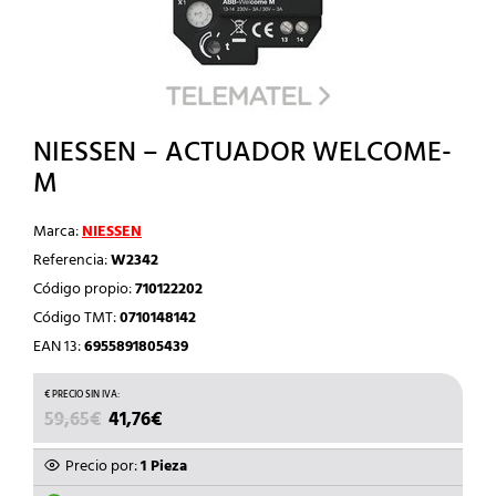
NIESSEN – ACTUADOR WELCOME-
M
Marca:
NIESSEN
Referencia:
W2342
Código propio:
710122202
Código TMT:
0710148142
EAN 13:
6955891805439
EL
EL
59,65
€
41,76
€
PRECIO
PRECIO
ORIGINAL
ACTUAL
Precio por:
1 Pieza
ERA:
ES: