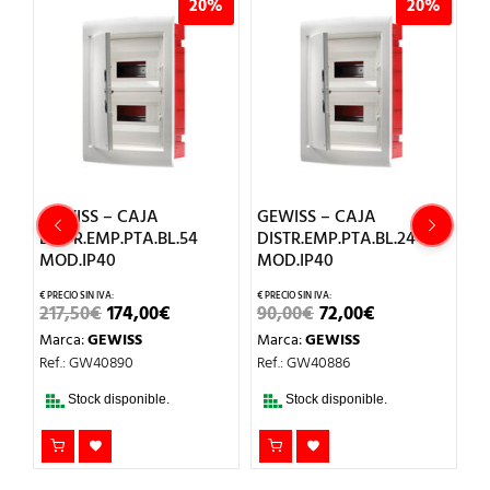
%
20%
20%
GEWISS – CAJA
GEWISS – CAJA
G
DISTR.EMP.PTA.BL.54
DISTR.EMP.PTA.BL.24
B
MOD.IP40
MOD.IP40
2
IO
EL
EL
EL
EL
217,50
€
174,00
€
90,00
€
72,00
€
M
AL
PRECIO
PRECIO
PRECIO
PRECIO
Marca:
GEWISS
Marca:
GEWISS
Re
ORIGINAL
ACTUAL
ORIGINAL
ACTUAL
€.
ERA:
ES:
ERA:
ES:
Ref.: GW40890
Ref.: GW40886
217,50€.
174,00€.
90,00€.
72,00€.
Stock disponible.
Stock disponible.