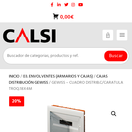
Saltar
al
contenido
0,00€
Buscar
INICIO
/
03. ENVOLVENTES (ARMARIOS Y CAJAS)
/
CAJAS
DISTRIBUCIÓN GEWISS
/ GEWISS – CUADRO DISTRIB.C/CARATULA
TROQ.18X4M
20%
20%