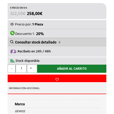
EL
EL
322,50
€
258,00
€
PRECIO
PRECIO
ORIGINAL
ACTUAL
Precio por:
1 Pieza
ERA:
ES:
322,50€.
258,00€.
Descuento 1:
20%
Consultar stock detallado
Recíbelo en 24h / 48h
Stock disponible.
GEWISS
-
+
AÑADIR AL CARRITO
-
CUADRO
DISTRIB.C/CARATULA
TROQ.18x4M
INFORMACIÓN ADICIONAL
cantidad
Marca
GEWISS