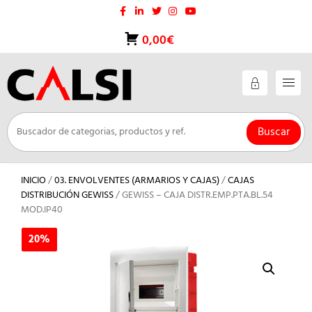
Saltar
al
contenido
0,00€
Buscar
INICIO
/
03. ENVOLVENTES (ARMARIOS Y CAJAS)
/
CAJAS
DISTRIBUCIÓN GEWISS
/ GEWISS – CAJA DISTR.EMP.PTA.BL.54
MOD.IP40
20%
20%