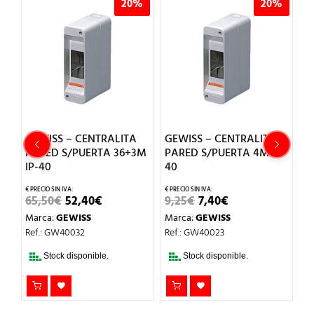
%
20%
20%
GEWISS – CENTRALITA
GEWISS – CENTRALITA
G
PARED S/PUERTA 36+3M
PARED S/PUERTA 4M IP-
D
IP-40
40
1
EL
EL
EL
EL
65,50
€
52,40
€
9,25
€
7,40
€
4
IO
PRECIO
PRECIO
PRECIO
PRECIO
Marca:
GEWISS
Marca:
GEWISS
M
AL
ORIGINAL
ACTUAL
ORIGINAL
ACTUAL
ERA:
ES:
ERA:
ES:
Ref.: GW40032
Ref.: GW40023
Re
€.
65,50€.
52,40€.
9,25€.
7,40€.
Stock disponible.
Stock disponible.