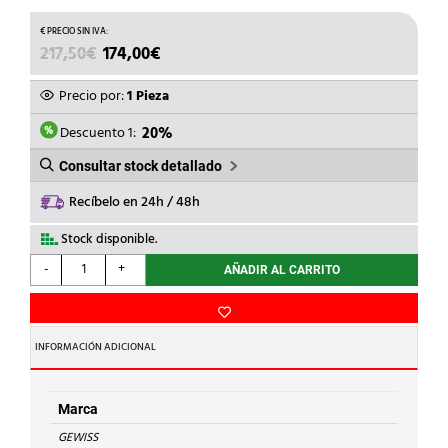
EL
EL
217,50
€
174,00
€
PRECIO
PRECIO
ORIGINAL
ACTUAL
Precio por:
1 Pieza
ERA:
ES:
217,50€.
174,00€.
Descuento 1:
20%
Consultar stock detallado
Recíbelo en 24h / 48h
Stock disponible.
GEWISS
-
+
AÑADIR AL CARRITO
-
CAJA
DISTR.EMP.PTA.BL.54
MOD.IP40
INFORMACIÓN ADICIONAL
cantidad
Marca
GEWISS