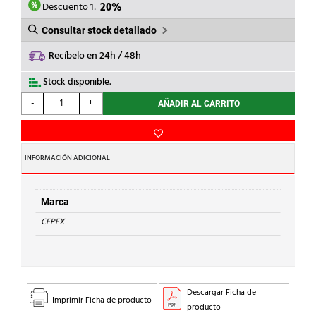
1,00€.
0,80€.
Descuento 1:
20%
Consultar stock detallado
Recíbelo en 24h / 48h
Stock disponible.
CEPEX
-
+
AÑADIR AL CARRITO
-
TAPON
ROSCA
MACHO
INFORMACIÓN ADICIONAL
PVC
3/4''
cantidad
Marca
CEPEX
Descargar Ficha de
Imprimir Ficha de producto
producto