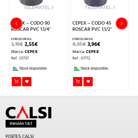
CEPEX – CODO 90
CEPEX – CODO 45
C
ROSCAR PVC 1.1/4″
ROSCAR PVC 1.1/2″
R
EL
EL
EL
EL
3,19
€
2,55
€
4,95
€
3,96
€
1
PRECIO
PRECIO
PRECIO
PRECIO
Marca:
CEPEX
Marca:
CEPEX
M
L
ORIGINAL
ACTUAL
ORIGINAL
ACTUAL
ERA:
ES:
ERA:
ES:
Ref.: 01737
Ref.: 01772
Re
3,19€.
2,55€.
4,95€.
3,96€.
Stock disponible.
Stock disponible.
Versión 1.6.1
PORTES CALSI