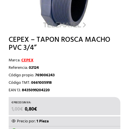
CEPEX – TAPON ROSCA MACHO
PVC 3/4”
Marca:
CEPEX
Referencia:
02124
Código propio:
769006243
Código TMT:
0661005918
EAN 13:
8435099204220
EL
EL
1,00
€
0,80
€
PRECIO
PRECIO
ORIGINAL
ACTUAL
Precio por:
1 Pieza
ERA:
ES: