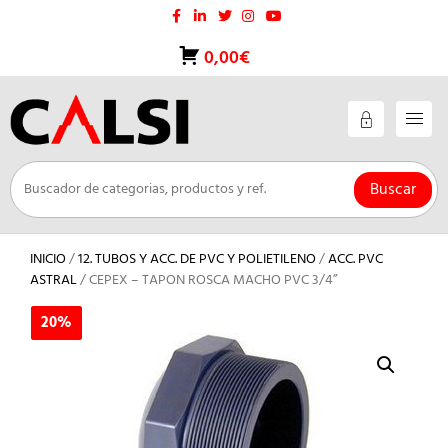
Saltar
al
contenido
0,00€
Buscar
INICIO
/
12. TUBOS Y ACC. DE PVC Y POLIETILENO
/
ACC. PVC
ASTRAL
/ CEPEX – TAPON ROSCA MACHO PVC 3/4”
20%
20%