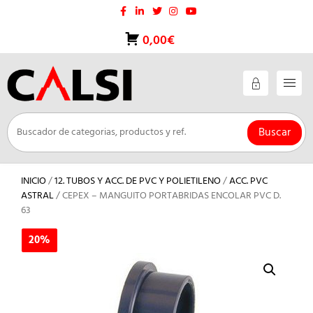
Saltar
al
contenido
0,00€
Buscar
INICIO
/
12. TUBOS Y ACC. DE PVC Y POLIETILENO
/
ACC. PVC
ASTRAL
/ CEPEX – MANGUITO PORTABRIDAS ENCOLAR PVC D.
63
20%
20%