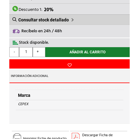
ERA:
ES:
3,19€.
2,55€.
Descuento 1:
20%
Consultar stock detallado
Recíbelo en 24h / 48h
Stock disponible.
CEPEX
-
+
AÑADIR AL CARRITO
-
MANGUITO
PORTABRIDAS
ENCOLAR
INFORMACIÓN ADICIONAL
PVC
d.
63
Marca
cantidad
CEPEX
Descargar Ficha de
Imprimir Ficha de producto