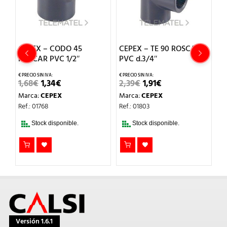
A
CEPEX – CODO 45
CEPEX – TE 90 ROSCAR
C
ROSCAR PVC 1/2″
PVC d.3/4″
H
EL
EL
EL
EL
1,68
€
1,34
€
2,39
€
1,91
€
2,
PRECIO
PRECIO
PRECIO
PRECIO
Marca:
CEPEX
Marca:
CEPEX
M
ORIGINAL
ACTUAL
ORIGINAL
ACTUAL
ERA:
ES:
ERA:
ES:
Ref.: 01768
Ref.: 01803
Re
1,68€.
1,34€.
2,39€.
1,91€.
Stock disponible.
Stock disponible.
Versión 1.6.1