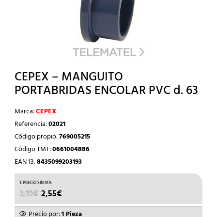
CEPEX – MANGUITO
PORTABRIDAS ENCOLAR PVC d. 63
Marca:
CEPEX
Referencia:
02021
Código propio:
769005215
Código TMT:
0661004886
EAN 13:
8435099203193
EL
EL
3,19
€
2,55
€
PRECIO
PRECIO
ORIGINAL
ACTUAL
Precio por:
1 Pieza