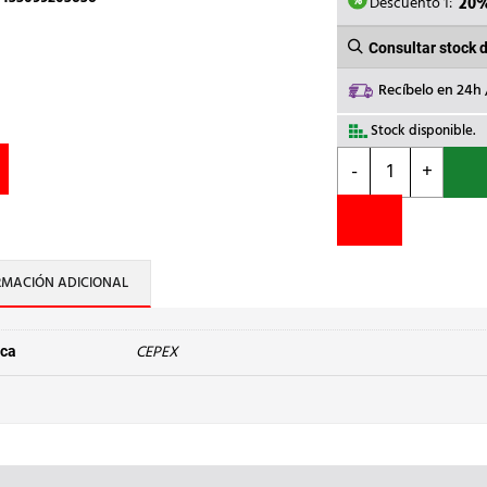
2,24€.
1,
Descuento 1:
20
Consultar stock 
Recíbelo en 24h
Stock disponible.
CEPEX
-
+
-
JUNTA
PLANA
d.
110
RMACIÓN ADICIONAL
cantidad
CEPEX
ca