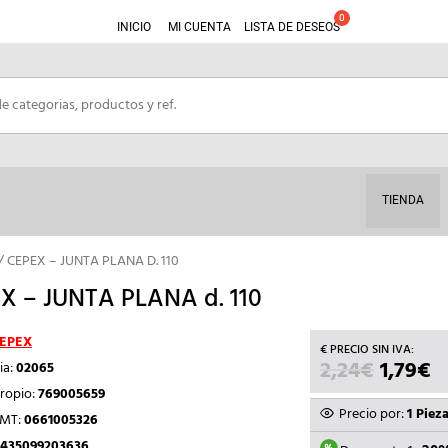
INICIO
MI CUENTA
LISTA DE DESEOS
TIENDA
/ CEPEX – JUNTA PLANA D. 110
X – JUNTA PLANA d. 110
EPEX
2,24
€
EL
1,79
€
E
ia:
02065
PRECIO
P
ropio:
769005659
ORIGIN
A
Precio por:
1 Piez
TMT:
0661005326
ERA:
ES
435099203636