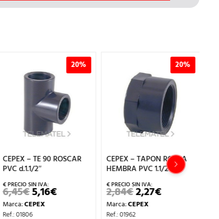
20%
20%
CEPEX – TE 90 ROSCAR
CEPEX – TAPON ROSCA
CE
PVC d.1.1/2″
HEMBRA PVC 1.1/2”
PV
6,45
€
5,16
€
2,84
€
2,27
€
1
EL
EL
EL
EL
PRECIO
PRECIO
PRECIO
PRECIO
Marca:
CEPEX
Marca:
CEPEX
Ma
ORIGINAL
ACTUAL
ORIGINAL
ACTUAL
ERA:
ES:
ERA:
ES:
Ref.: 01806
Ref.: 01962
Ref