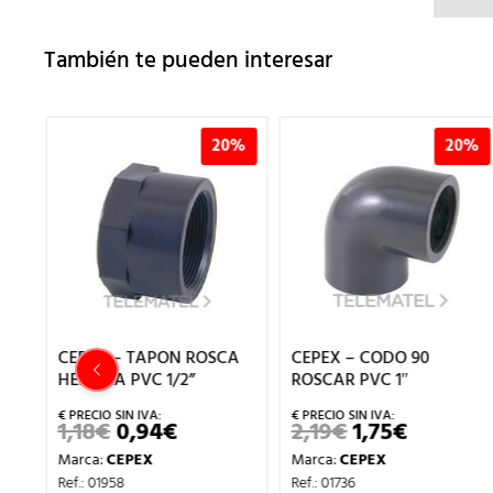
También te pueden interesar
%
20%
20%
A
CEPEX – TAPON ROSCA
CEPEX – CODO 90
HEMBRA PVC 1/2”
ROSCAR PVC 1″
1,18
€
0,94
€
2,19
€
1,75
€
EL
EL
EL
EL
O
PRECIO
PRECIO
PRECIO
PRECIO
Marca:
CEPEX
Marca:
CEPEX
AL
ORIGINAL
ACTUAL
ORIGINAL
ACTUAL
ERA:
ES:
ERA:
ES:
Ref.: 01958
Ref.: 01736