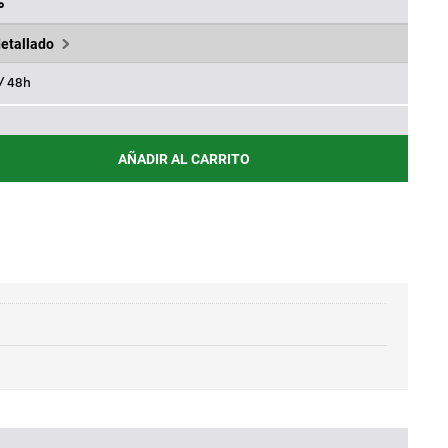
79€.
%
detallado
 / 48h
AÑADIR AL CARRITO