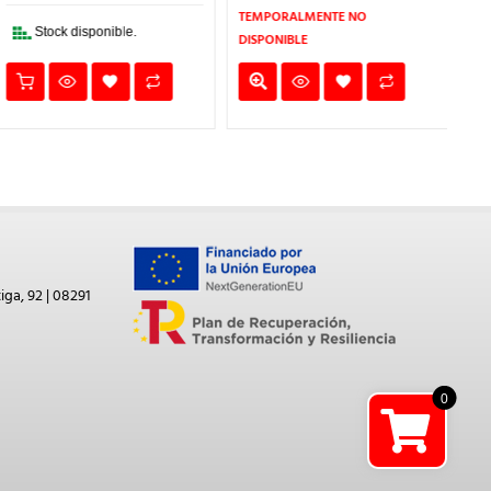
6,45€.
5,16€.
2,84€.
2,27€.
TEMPORALMENTE NO
Stock disponible.
DISPONIBLE
iga, 92 | 08291
0