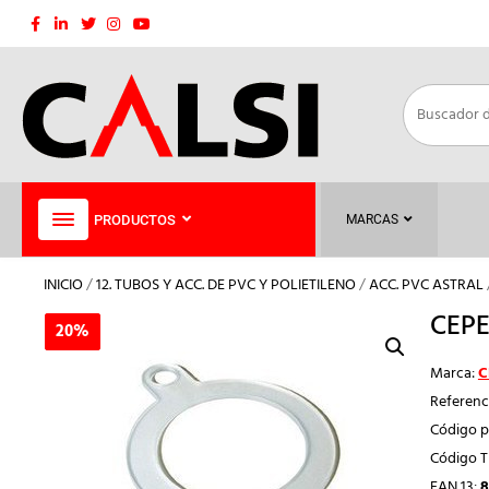
Saltar
al
contenido
PRODUCTOS
MARCAS
INICIO
/
12. TUBOS Y ACC. DE PVC Y POLIETILENO
/
ACC. PVC ASTRAL
CEPE
20%
20%
Marca:
C
Referenc
Código p
Código 
EAN 13:
8