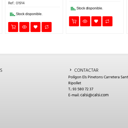
3,56€.
2,85€.
ERA:
ES:
Ref.: 01914
0,45€.
0,36€.
Stock disponible.
Stock disponible.
S
CONTACTAR
Polígon Els Pinetons Carretera Sant
Ripollet
T.: 93 580 72 37
calsi@calsi.com
E-mail: