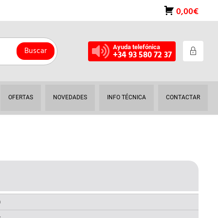
0,00€
Ayuda telefónica
Buscar
+34 93 580 72 37
OFERTAS
NOVEDADES
INFO TÉCNICA
CONTACTAR
L
RECIO
AL
CTUAL
a
: