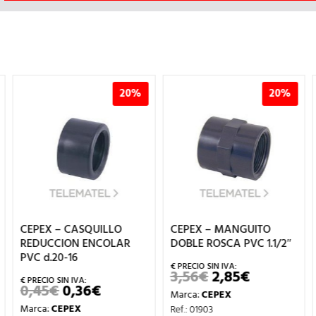
20%
20%
CEPEX – CASQUILLO
CEPEX – MANGUITO
REDUCCION ENCOLAR
DOBLE ROSCA PVC 1.1/2″
PVC d.20-16
3,56
€
2,85
€
EL
EL
PRECIO
PRECIO
0,45
€
0,36
€
EL
EL
Marca:
CEPEX
ORIGINAL
ACTUAL
PRECIO
PRECIO
ERA:
ES:
Marca:
CEPEX
Ref.: 01903
ORIGINAL
ACTUAL