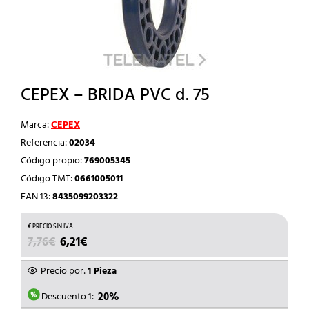
CEPEX – BRIDA PVC d. 75
Marca:
CEPEX
Referencia:
02034
Código propio:
769005345
Código TMT:
0661005011
EAN 13:
8435099203322
EL
EL
7,76
€
6,21
€
PRECIO
PRECIO
ORIGINAL
ACTUAL
Precio por:
1 Pieza
ERA:
ES:
7,76€.
6,21€.
Descuento 1:
20%