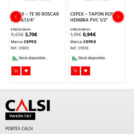
CEPEX – TE 90 ROSCAR
CEPEX – TAPON ROSCA
C
4″
PVC d.1.1/4″
HEMBRA PVC 1/2”
R
EL
EL
EL
EL
4,63
€
3,70
€
1,18
€
0,94
€
6
PRECIO
PRECIO
PRECIO
PRECIO
Marca:
CEPEX
Marca:
CEPEX
M
ORIGINAL
ACTUAL
ORIGINAL
ACTUAL
ERA:
ES:
ERA:
ES:
Ref.: 01805
Ref.: 01958
Re
4,63€.
3,70€.
1,18€.
0,94€.
Stock disponible.
Stock disponible.
Versión 1.6.1
PORTES CALSI