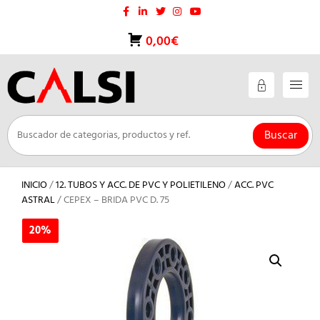
Saltar
al
contenido
0,00€
Buscar
INICIO
/
12. TUBOS Y ACC. DE PVC Y POLIETILENO
/
ACC. PVC
ASTRAL
/ CEPEX – BRIDA PVC D. 75
20%
20%