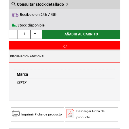
Consultar stock detallado
Recíbelo en 24h / 48h
Stock disponible.
CEPEX
-
+
AÑADIR AL CARRITO
-
BRIDA
PVC
d.
INFORMACIÓN ADICIONAL
75
cantidad
Marca
CEPEX
Descargar Ficha de
Imprimir Ficha de producto
producto