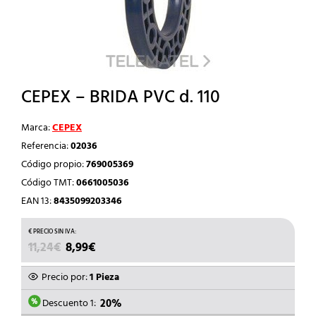
CEPEX – BRIDA PVC d. 110
Marca:
CEPEX
Referencia:
02036
Código propio:
769005369
Código TMT:
0661005036
EAN 13:
8435099203346
EL
EL
11,24
€
8,99
€
PRECIO
PRECIO
ORIGINAL
ACTUAL
Precio por:
1 Pieza
ERA:
ES:
11,24€.
8,99€.
Descuento 1:
20%