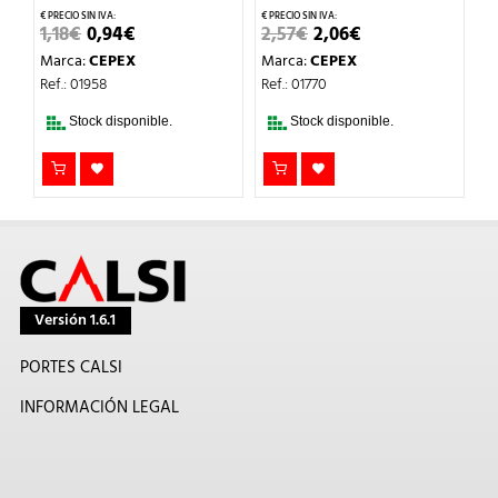
EL
EL
EL
EL
1,18
€
0,94
€
2,57
€
2,06
€
3,
PRECIO
PRECIO
PRECIO
PRECIO
Marca:
CEPEX
Marca:
CEPEX
M
ORIGINAL
ACTUAL
ORIGINAL
ACTUAL
ERA:
ES:
ERA:
ES:
Ref.: 01958
Ref.: 01770
Re
1,18€.
0,94€.
2,57€.
2,06€.
Stock disponible.
Stock disponible.
Versión 1.6.1
PORTES CALSI
INFORMACIÓN LEGAL