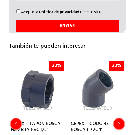
Acepto la
Política de privacidad
de este sitio
También te pueden interesar
%
20%
20%
A
CEPEX – TAPON ROSCA
CEPEX – CODO 45
C
HEMBRA PVC 1/2”
ROSCAR PVC 1″
R