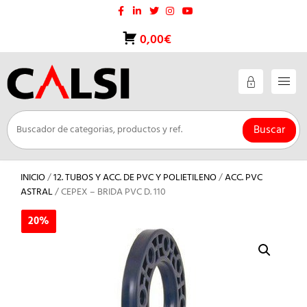
Saltar
al
contenido
0,00€
Buscar
INICIO
/
12. TUBOS Y ACC. DE PVC Y POLIETILENO
/
ACC. PVC
ASTRAL
/ CEPEX – BRIDA PVC D. 110
20%
20%