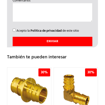
Comentarios
Acepto la
Política de privacidad
de este sitio
También te pueden interesar
%
30%
30%