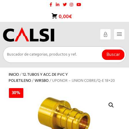
Saltar
al
contenido
0,00€
Buscar
INICIO
/
12. TUBOS Y ACC. DE PVC Y
POLIETILENO
/
WIRSBO
/ UPONOR – UNION COBRE/Q-E 18×20
30%
30%