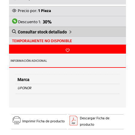
PRECIO
PRECIO
ORIGINAL
ACTUAL
Precio por:
1 Pieza
ERA:
ES:
5,70€.
3,99€.
Descuento 1:
30%
Consultar stock detallado
TEMPORALMENTE NO DISPONIBLE
INFORMACIÓN ADICIONAL
Marca
UPONOR
Descargar Ficha de
Imprimir Ficha de producto
producto