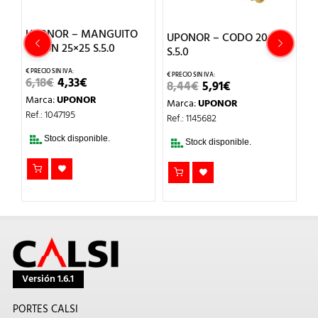
UPONOR – MANGUITO
UPONOR – CODO 20×20
U
UNION 25×25 S.5.0
S.5.0
C
EL
EL
6,18
€
4,33
€
EL
EL
8,44
€
5,91
€
4
PRECIO
PRECIO
PRECIO
PRECIO
Marca:
UPONOR
L
ORIGINAL
ACTUAL
Marca:
UPONOR
M
ORIGINAL
ACTUAL
ERA:
ES:
Ref.: 1047195
ERA:
ES:
Ref.: 1145682
Re
6,18€.
4,33€.
8,44€.
5,91€.
Stock disponible.
Stock disponible.
Versión 1.6.1
PORTES CALSI