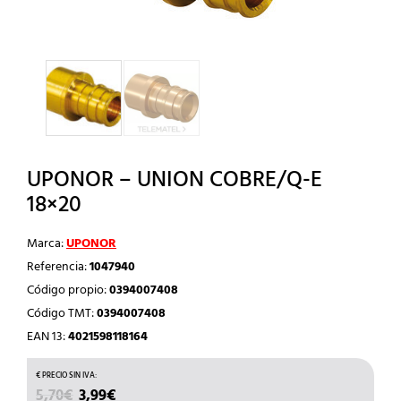
UPONOR – UNION COBRE/Q-E
18×20
Marca:
UPONOR
Referencia:
1047940
Código propio:
0394007408
Código TMT:
0394007408
EAN 13:
4021598118164
EL
EL
5,70
€
3,99
€