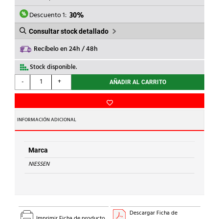
ERA:
ES:
40,91€.
28,64€.
Descuento 1:
30%
Consultar stock detallado
Recíbelo en 24h / 48h
Stock disponible.
NIESSEN
-
+
AÑADIR AL CARRITO
-
TOMA
CARGADOR
USB
INFORMACIÓN ADICIONAL
2m
2x750mA/5V
ZENIT
Marca
ANTRACITA
NIESSEN
cantidad
Descargar Ficha de
Imprimir Ficha de producto