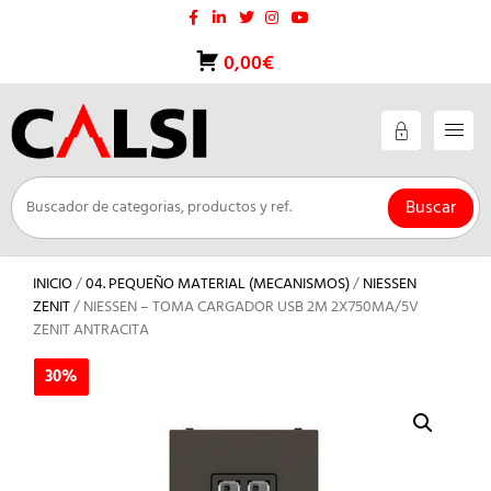
Saltar
al
contenido
0,00€
Buscar
INICIO
/
04. PEQUEÑO MATERIAL (MECANISMOS)
/
NIESSEN
ZENIT
/ NIESSEN – TOMA CARGADOR USB 2M 2X750MA/5V
ZENIT ANTRACITA
30%
30%