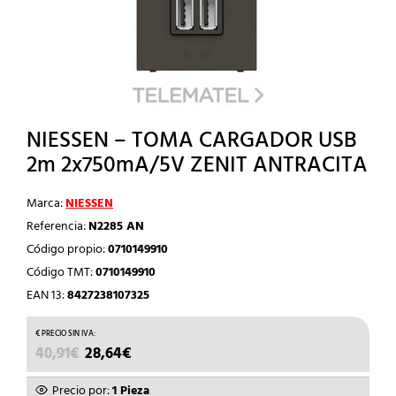
NIESSEN – TOMA CARGADOR USB
2m 2x750mA/5V ZENIT ANTRACITA
Marca:
NIESSEN
Referencia:
N2285 AN
Código propio:
0710149910
Código TMT:
0710149910
EAN 13:
8427238107325
EL
EL
40,91
€
28,64
€
PRECIO
PRECIO
ORIGINAL
ACTUAL
Precio por:
1 Pieza