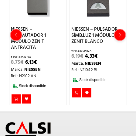
NIESSEN –
NIESSEN – PULSADOR
N
CONMUTADOR 1
SÍMB.LUZ 1 MÓDULO
S
MÓDULO ZENIT
ZENIT BLANCO
Z
ANTRACITA
EL
EL
6,19
€
4,33
€
9
PRECIO
PRECIO
EL
EL
8,75
€
6,13
€
Marca:
NIESSEN
M
L
ORIGINAL
ACTUAL
PRECIO
PRECIO
ERA:
ES:
Marca:
NIESSEN
Ref.: N2104.2 BL
Re
ORIGINAL
ACTUAL
6,19€.
4,33€.
ERA:
ES:
Ref.: N2102 AN
8,75€.
6,13€.
Stock disponible.
Stock disponible.