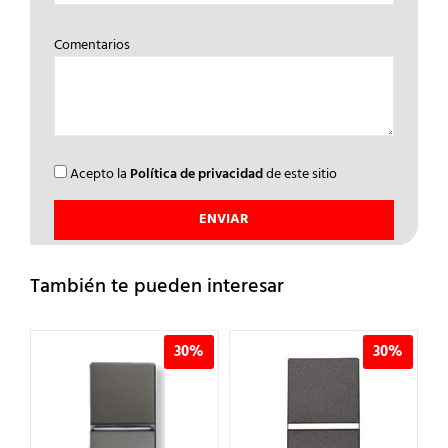
Comentarios
Acepto la
Política de privacidad
de este sitio
También te pueden interesar
%
30%
30%