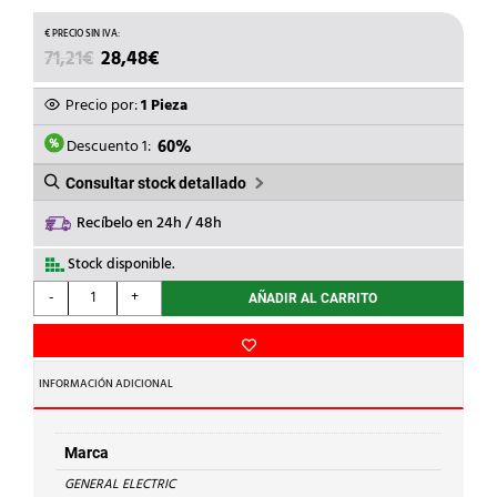
EL
EL
71,21
€
28,48
€
PRECIO
PRECIO
ORIGINAL
ACTUAL
Precio por:
1 Pieza
ERA:
ES:
71,21€.
28,48€.
Descuento 1:
60%
Consultar stock detallado
Recíbelo en 24h / 48h
Stock disponible.
GENERAL
-
+
AÑADIR AL CARRITO
ELECTRIC
-
MAGNETOT.EB60
1P+N
INFORMACIÓN ADICIONAL
40A
CURVA
C
Marca
6kA
GENERAL ELECTRIC