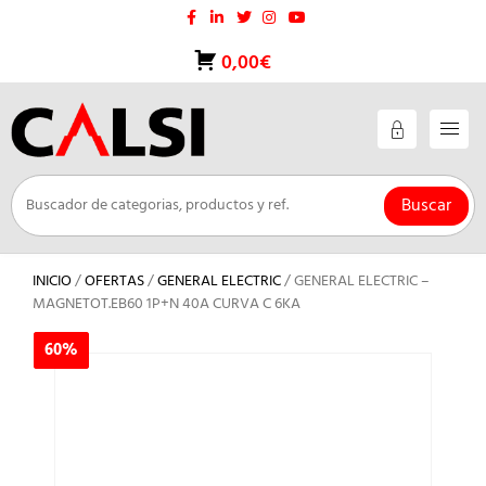
Saltar
al
contenido
0,00€
Buscar
INICIO
/
OFERTAS
/
GENERAL ELECTRIC
/ GENERAL ELECTRIC –
MAGNETOT.EB60 1P+N 40A CURVA C 6KA
60%
60%