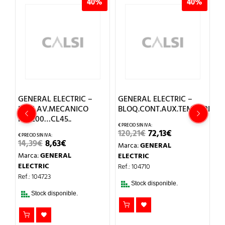
%
40%
40%
GENERAL ELECTRIC –
GENERAL ELECTRIC –
G
ENCLAV.MECANICO
BLOQ.CONT.AUX.TEMPORIZ.CO
A
RO
P/CL00…CL45..
EL
EL
120,21
€
72,13
€
4
PRECIO
PRECIO
EL
EL
14,39
€
8,63
€
Marca:
GENERAL
M
ORIGINAL
ACTUAL
PRECIO
PRECIO
ERA:
ES:
Marca:
GENERAL
ELECTRIC
E
ORIGINAL
ACTUAL
120,21€.
72,13€.
ERA:
ES:
ELECTRIC
L
Ref.: 104710
Re
14,39€.
8,63€.
Ref.: 104723
Stock disponible.
Stock disponible.