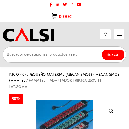
Saltar
al
contenido
0,00€
Buscar
INICIO
/
04. PEQUEÑO MATERIAL (MECANISMOS)
/
MECANISMOS
FAMATEL
/ FAMATEL – ADAPTADOR TRIP.16A 250V TT
LAT.GOMA
30%
30%