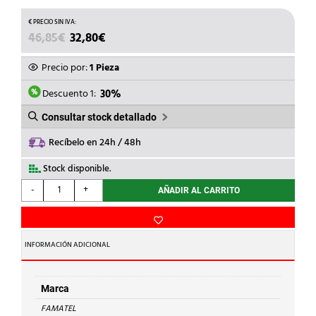
EL
EL
46,85
€
32,80
€
PRECIO
PRECIO
ORIGINAL
ACTUAL
Precio por:
1 Pieza
ERA:
ES:
46,85€.
32,80€.
Descuento 1:
30%
Consultar stock detallado
Recíbelo en 24h / 48h
Stock disponible.
FAMATEL
-
+
AÑADIR AL CARRITO
-
ADAPTADOR
TRIP.16A
250V
INFORMACIÓN ADICIONAL
TT
LAT.GOMA
cantidad
Marca
FAMATEL