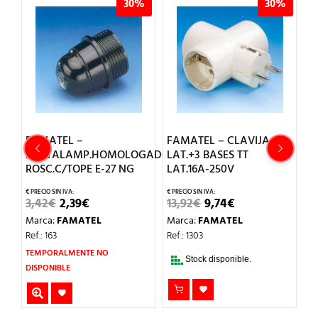
%
30%
30%
FAMATEL –
FAMATEL – CLAVIJA TT
F
PORTALAMP.HOMOLOGADO
LAT.+3 BASES TT
P
ROSC.C/TOPE E-27 NG
LAT.16A-250V
F
EL
EL
EL
EL
3,42
€
2,39
€
13,92
€
9,74
€
3
PRECIO
PRECIO
PRECIO
PRECIO
Marca:
FAMATEL
Marca:
FAMATEL
M
L
ORIGINAL
ACTUAL
ORIGINAL
ACTUAL
ERA:
ES:
ERA:
ES:
Ref.: 163
Ref.: 1303
Re
3,42€.
2,39€.
13,92€.
9,74€.
TEMPORALMENTE NO
Stock disponible.
DISPONIBLE