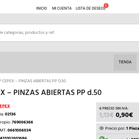
INICIO
MI CUENTA
LISTA DE DESEOS
TIENDA
/ CEPEX – PINZAS ABIERTAS PP D.50
X – PINZAS ABIERTAS PP d.50
EPEX
1,13
€
EL
0,90
€
E
ia:
02136
PRECIO
P
ropio:
769006366
ORIGIN
A
Precio por:
1 Piez
TMT:
0661006034
ERA:
ES
435102001686