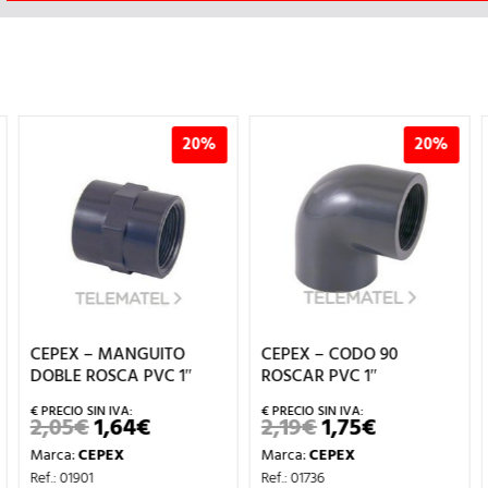
20%
20%
CEPEX – CODO 90
CEPEX – TE 90 ROSCAR
ROSCAR PVC 1″
PVC d.1/2″
2,19
€
1,75
€
2,17
€
1,74
€
EL
EL
EL
EL
PRECIO
PRECIO
PRECIO
PRECIO
Marca:
CEPEX
Marca:
CEPEX
L
ORIGINAL
ACTUAL
ORIGINAL
ACTUAL
ERA:
ES:
ERA:
ES:
Ref.: 01736
Ref.: 01802