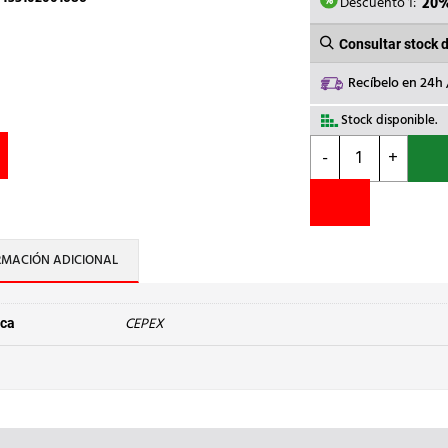
1,13€.
0,
Descuento 1:
20
Consultar stock 
Recíbelo en 24h
Stock disponible.
CEPEX
-
+
-
PINZAS
ABIERTAS
PP
d.50
RMACIÓN ADICIONAL
cantidad
CEPEX
ca