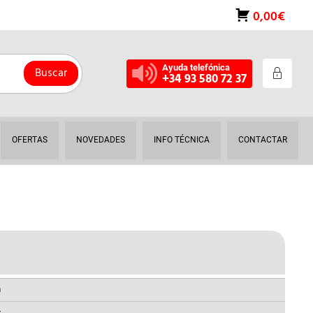
0,00€
Ayuda telefónica
Buscar
+34 93 580 72 37
OFERTAS
NOVEDADES
INFO TÉCNICA
CONTACTAR
L
RECIO
AL
CTUAL
a
: