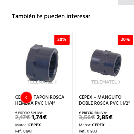
También te pueden interesar
0%
20%
20%
A
CEPEX – MANGUITO
CEPEX – MANGUITO
DOBLE ROSCA PVC 1.1/2″
DOBLE ROSCA PVC 1″
3,56
€
2,85
€
2,05
€
1,64
€
EL
EL
EL
EL
IO
PRECIO
PRECIO
PRECIO
PRECIO
Marca:
CEPEX
Marca:
CEPEX
AL
ORIGINAL
ACTUAL
ORIGINAL
ACTUA
ERA:
ES:
ERA:
ES:
Ref.: 01903
Ref.: 01901