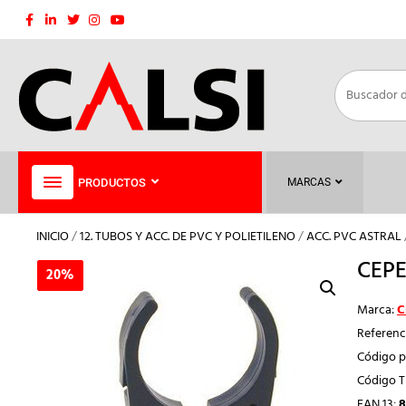
Saltar
al
contenido
PRODUCTOS
MARCAS
INICIO
/
12. TUBOS Y ACC. DE PVC Y POLIETILENO
/
ACC. PVC ASTRAL
CEPE
20%
20%
Marca:
C
Referenc
Código p
Código 
EAN 13:
8