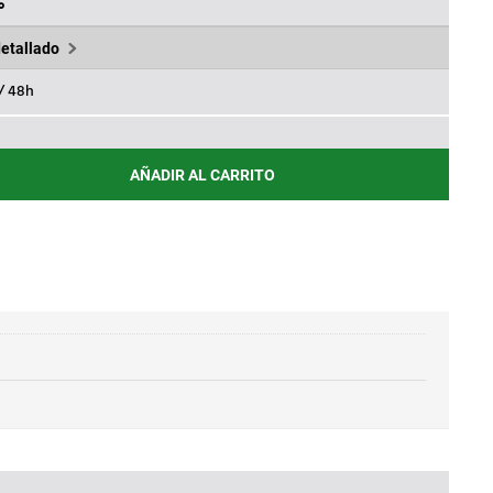
90€.
%
detallado
 / 48h
AÑADIR AL CARRITO