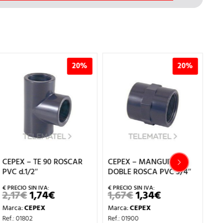
20%
20%
CEPEX – MANGUITO
CEPEX – CODO 90
C
DOBLE ROSCA PVC 3/4″
ROSCAR PVC 1/2″
E
1,67
€
1,34
€
1,39
€
1,11
€
0
EL
EL
EL
EL
PRECIO
PRECIO
PRECIO
PRECIO
Marca:
CEPEX
Marca:
CEPEX
M
ORIGINAL
ACTUAL
ORIGINAL
ACTUAL
ERA:
ES:
ERA:
ES:
Ref.: 01900
Ref.: 01734
Re