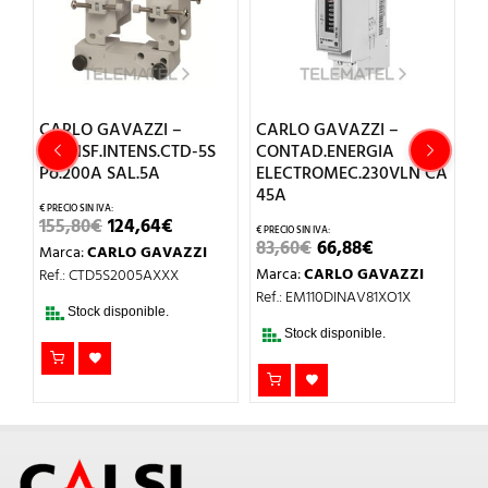
ZZI –
CARLO GAVAZZI –
CARLO GAVAZZI –
NS.CTD-5S
CONTAD.ENERGIA
TRANSF.INTENS.CTD
.5A
ELECTROMEC.230VLN CA
Po.100A SAL.5A
45A
EL
EL
E
,64
€
133,05
€
106,44
€
ECIO
PRECIO
PRECIO
P
EL
EL
83,60
€
66,88
€
 GAVAZZI
Marca:
CARLO GAVAZ
IGINAL
ACTUAL
ORIGINA
A
PRECIO
PRECIO
A:
ES:
ERA:
ES
Marca:
CARLO GAVAZZI
05AXXX
Ref.: CTD5S1005AXXX
ORIGINAL
ACTUAL
,80€.
124,64€.
133,05€.
10
ERA:
ES:
Ref.: EM110DINAV81XO1X
83,60€.
66,88€.
nible.
Stock disponible.
Stock disponible.