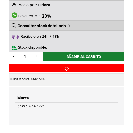
ORIGINAL
ACTUAL
Precio por:
1 Pieza
ERA:
ES:
356,80€.
285,44€.
Descuento 1:
20%
Consultar stock detallado
Recíbelo en 24h / 48h
Stock disponible.
CARLO
-
+
AÑADIR AL CARRITO
GAVAZZI
-
MEDIDOR
DE
INFORMACIÓN ADICIONAL
ENERGÍA
TRIFÁSICO
CT
Marca
5A
CARLO GAVAZZI
RS485
DIGITAL
INPUT
MID