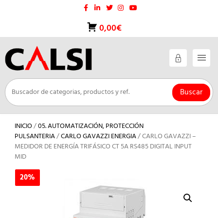
Saltar
al
contenido
0,00€
Buscar
INICIO
/
05. AUTOMATIZACIÓN, PROTECCIÓN
PULSANTERIA
/
CARLO GAVAZZI ENERGIA
/ CARLO GAVAZZI –
MEDIDOR DE ENERGÍA TRIFÁSICO CT 5A RS485 DIGITAL INPUT
MID
20%
20%