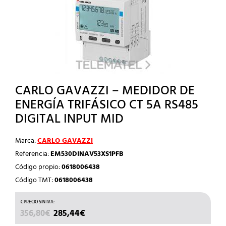
CARLO GAVAZZI – MEDIDOR DE
ENERGÍA TRIFÁSICO CT 5A RS485
DIGITAL INPUT MID
Marca:
CARLO GAVAZZI
Referencia:
EM530DINAV53XS1PFB
Código propio:
0618006438
Código TMT:
0618006438
EL
EL
356,80
€
285,44
€
PRECIO
PRECIO