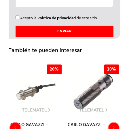
Acepto la
Política de privacidad
de este sitio
También te pueden interesar
%
20%
20%
CARLO GAVAZZI –
CARLO GAVAZZI –
C