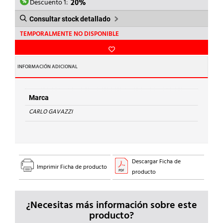
49,70€.
39,76€.
Descuento 1:
20%
Consultar stock detallado
TEMPORALMENTE NO DISPONIBLE
INFORMACIÓN ADICIONAL
Marca
CARLO GAVAZZI
Descargar Ficha de
Imprimir Ficha de producto
producto
¿Necesitas más información sobre este
producto?