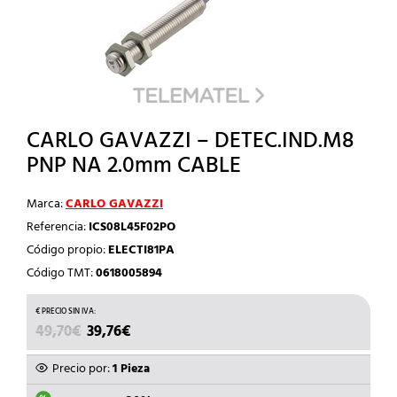
CARLO GAVAZZI – DETEC.IND.M8
PNP NA 2.0mm CABLE
Marca:
CARLO GAVAZZI
Referencia:
ICS08L45F02PO
Código propio:
ELECTI81PA
Código TMT:
0618005894
EL
EL
49,70
€
39,76
€
PRECIO
PRECIO
ORIGINAL
ACTUAL
Precio por:
1 Pieza
ERA:
ES: