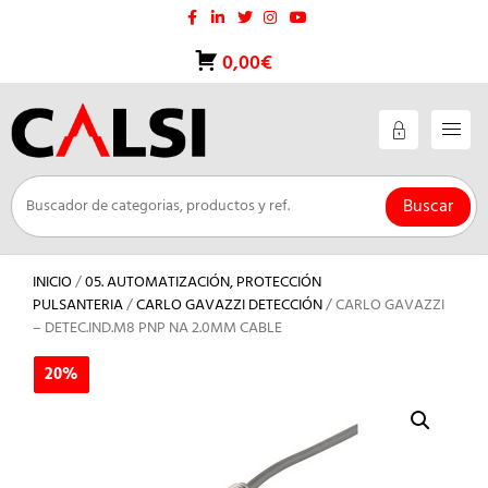
Saltar
al
contenido
0,00€
Buscar
INICIO
/
05. AUTOMATIZACIÓN, PROTECCIÓN
PULSANTERIA
/
CARLO GAVAZZI DETECCIÓN
/ CARLO GAVAZZI
– DETEC.IND.M8 PNP NA 2.0MM CABLE
20%
20%