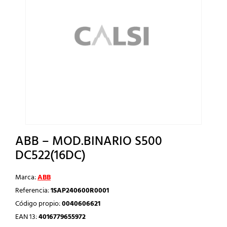
ABB – MOD.BINARIO S500
DC522(16DC)
Marca:
ABB
Referencia:
1SAP240600R0001
Código propio:
0040606621
EAN 13:
4016779655972