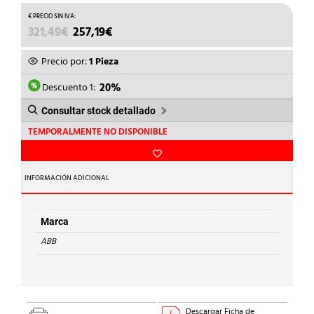
EL
EL
321,49
€
257,19
€
PRECIO
PRECIO
ORIGINAL
ACTUAL
Precio por:
1 Pieza
ERA:
ES:
321,49€.
257,19€.
Descuento 1:
20%
Consultar stock detallado
TEMPORALMENTE NO DISPONIBLE
INFORMACIÓN ADICIONAL
Marca
ABB
Descargar Ficha de