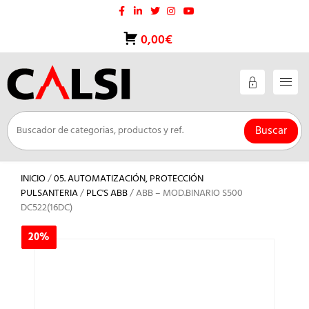
Saltar
al
contenido
0,00€
Buscar
INICIO
/
05. AUTOMATIZACIÓN, PROTECCIÓN
PULSANTERIA
/
PLC'S ABB
/ ABB – MOD.BINARIO S500
DC522(16DC)
20%
20%