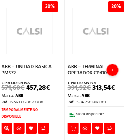
20%
20%
ABB – UNIDAD BASICA
ABB – TERMINAL
AB
PM572
OPERADOR CP410M
OP
571,60
€
457,28
€
391,92
€
313,54
€
4
EL
EL
EL
EL
IO
PRECIO
PRECIO
PRECIO
PRECIO
Marca:
ABB
Marca:
ABB
Ma
UAL
ORIGINAL
ACTUAL
ORIGINAL
ACTUAL
ERA:
ES:
ERA:
ES:
Ref.: 1SAP130200R0200
Ref.: 1SBP260181R1001
Ref
06€.
571,60€.
457,28€.
391,92€.
313,54€.
TEMPORALMENTE NO
Stock disponible.
DISPONIBLE