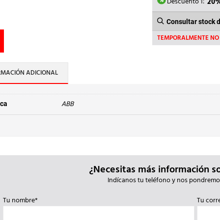
857,1
Descuento 1:
20
Consultar stock 
TEMPORALMENTE NO 
RMACIÓN ADICIONAL
ABB
ca
¿Necesitas más información s
Indícanos tu teléfono y nos pondremo
Tu nombre*
Tu corr