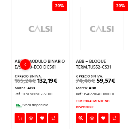
%
20%
20%
ABB – MODULO BINARIO
ABB – BLOQUE
E/S S500-ECO DC561
TERM.TU552-CS31
165,24
€
132,19
€
74,46
€
59,57
€
EL
EL
EL
EL
PRECIO
PRECIO
PRECIO
PREC
Marca:
ABB
Marca:
ABB
ORIGINAL
ACTUAL
ORIGINAL
ACT
ECIO
ERA:
ES:
ERA:
ES:
Ref.: 1TNE968902R2001
Ref.: 1SAP210400R0001
TUAL
165,24€.
132,19€.
74,46€.
59,57
:
TEMPORALMENTE NO
,92€.
Stock disponible.
DISPONIBLE