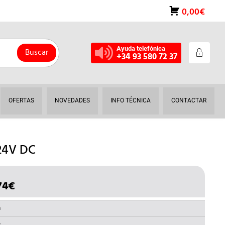
0,00€
Ayuda telefónica
Buscar
+34 93 580 72 37
OFERTAS
NOVEDADES
INFO TÉCNICA
CONTACTAR
24V DC
74
€
EL
IO
PRECIO
INAL
ACTUAL
a
ES: