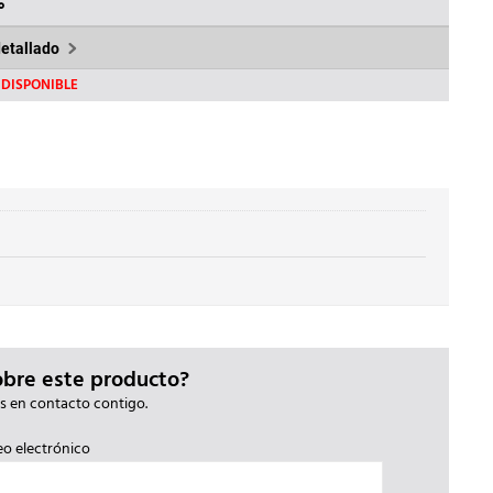
8€.
685,74€.
%
detallado
DISPONIBLE
obre este producto?
s en contacto contigo.
eo electrónico