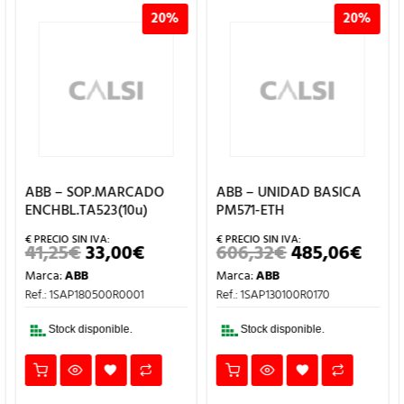
20%
20%
ABB – SOP.MARCADO
ABB – UNIDAD BASICA
ENCHBL.TA523(10u)
PM571-ETH
41,25
€
33,00
€
606,32
€
485,06
€
EL
EL
EL
EL
IO
PRECIO
PRECIO
PRECIO
PREC
Marca:
ABB
Marca:
ABB
UAL
ORIGINAL
ACTUAL
ORIGINAL
ACT
ERA:
ES:
ERA:
ES:
Ref.: 1SAP180500R0001
Ref.: 1SAP130100R0170
€.
41,25€.
33,00€.
606,32€.
485,
Stock disponible.
Stock disponible.