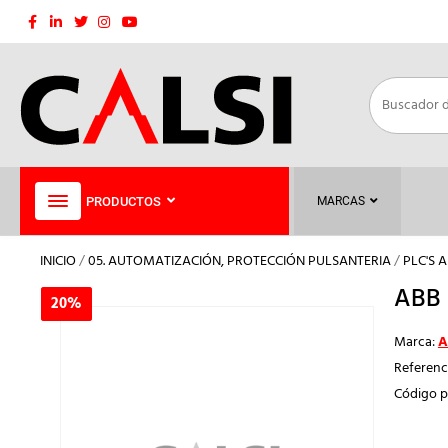
Saltar
al
contenido
PRODUCTOS
MARCAS
INICIO
/
05. AUTOMATIZACIÓN, PROTECCIÓN PULSANTERIA
/
PLC'S 
ABB 
20%
20%
Marca:
A
Referenc
Código p