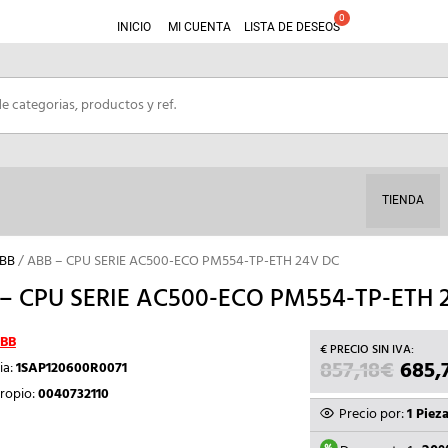
INICIO
MI CUENTA
LISTA DE DESEOS
TIENDA
ABB
/ ABB – CPU SERIE AC500-ECO PM554-TP-ETH 24V DC
– CPU SERIE AC500-ECO PM554-TP-ETH 
BB
857,18
€
EL
685,
ia:
1SAP120600R0071
PREC
ropio:
0040732110
ORIG
Precio por:
1 Piez
ERA: