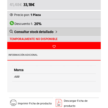
EL
EL
41,48
€
33,18
€
PRECIO
PRECIO
ORIGINAL
ACTUAL
Precio por:
1 Pieza
ERA:
ES:
41,48€.
33,18€.
Descuento 1:
20%
Consultar stock detallado
TEMPORALMENTE NO DISPONIBLE
INFORMACIÓN ADICIONAL
Marca
ABB
Descargar Ficha de
Imprimir Ficha de producto
producto