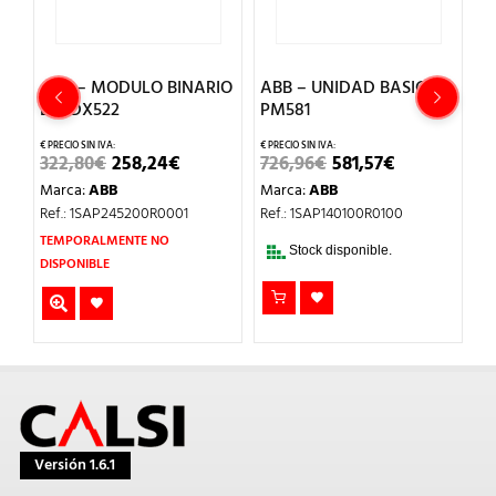
ABB – MODULO BINARIO
ABB – UNIDAD BASICA
A
E/S DX522
PM581
T
L
EL
EL
EL
EL
322,80
€
258,24
€
726,96
€
581,57
€
PRECIO
PRECIO
PRECIO
PRECIO
5
Marca:
ABB
Marca:
ABB
ORIGINAL
ACTUAL
ORIGINAL
ACTUAL
O
ERA:
ES:
ERA:
ES:
M
Ref.: 1SAP245200R0001
Ref.: 1SAP140100R0100
AL
322,80€.
258,24€.
726,96€.
581,57€.
Re
TEMPORALMENTE NO
Stock disponible.
DISPONIBLE
Versión 1.6.1