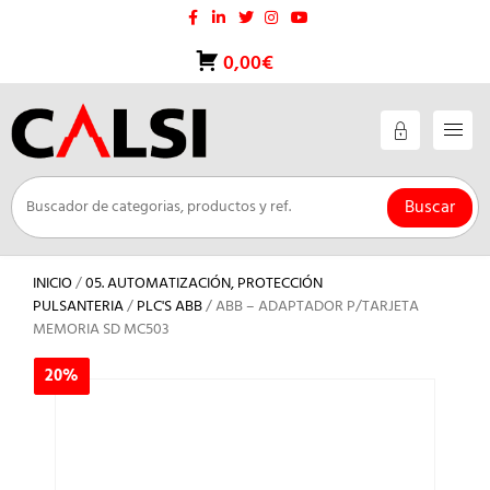
Saltar
al
contenido
0,00€
Buscar
INICIO
/
05. AUTOMATIZACIÓN, PROTECCIÓN
PULSANTERIA
/
PLC'S ABB
/ ABB – ADAPTADOR P/TARJETA
MEMORIA SD MC503
20%
20%