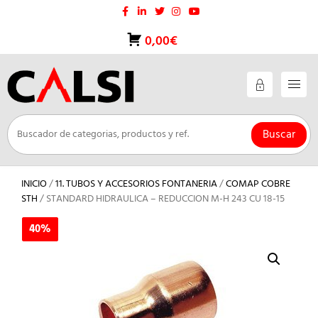
Saltar
al
contenido
0,00€
Buscar
INICIO
/
11. TUBOS Y ACCESORIOS FONTANERIA
/
COMAP COBRE
STH
/ STANDARD HIDRAULICA – REDUCCION M-H 243 CU 18-15
40%
40%