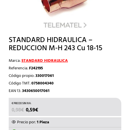
STANDARD HIDRAULICA –
REDUCCION M-H 243 Cu 18-15
Marca:
STANDARD HIDRAULICA
Referencia:
F242195
Código propio:
330017061
Código TMT:
0758004340
EAN 13:
3430650017061
EL
EL
0,98
€
0,59
€
PRECIO
PRECIO
ORIGINAL
ACTUAL
Precio por:
1 Pieza
ERA:
ES: