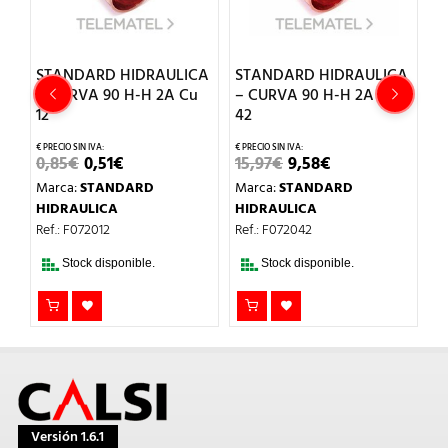
CA
STANDARD HIDRAULICA
STANDARD HIDRAULICA
S
u
– CURVA 90 H-H 2A Cu
– CURVA 90 H-H 2A Cu
–
12
42
5
EL
EL
EL
EL
0,85
€
0,51
€
15,97
€
9,58
€
4
PRECIO
PRECIO
PRECIO
PRECIO
Marca:
STANDARD
Marca:
STANDARD
M
L
ORIGINAL
ACTUAL
ORIGINAL
ACTUAL
ERA:
ES:
ERA:
ES:
HIDRAULICA
HIDRAULICA
H
0,85€.
0,51€.
15,97€.
9,58€.
Ref.: F072012
Ref.: F072042
Re
Stock disponible.
Stock disponible.
Versión 1.6.1