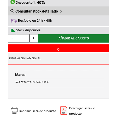
0,98€.
0,59€.
Descuento 1:
40%
Consultar stock detallado
Recíbelo en 24h / 48h
Stock disponible.
STANDARD
-
+
AÑADIR AL CARRITO
HIDRAULICA
-
REDUCCION
M-
INFORMACIÓN ADICIONAL
H
243
Cu
Marca
18-
STANDARD HIDRAULICA
15
cantidad
Descargar Ficha de
Imprimir Ficha de producto
producto