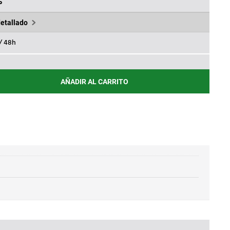
60€.
%
detallado
 / 48h
AÑADIR AL CARRITO