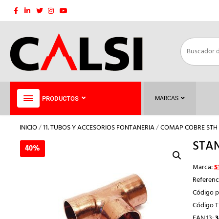
Saltar
al
contenido
PRODUCTOS
MARCAS
INICIO
/
11. TUBOS Y ACCESORIOS FONTANERIA
/
COMAP COBRE STH
STAN
40%
40%
Marca:
S
Referenc
Código p
Código 
EAN 13:
3