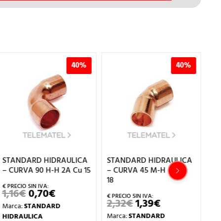
40%
40%
STANDARD HIDRAULICA
STANDARD HIDRAULICA
ST
– CURVA 90 H-H 2A Cu 15
– CURVA 45 M-H 40 Cu
– 
18
1,16
€
0,70
€
1,
EL
EL
PRECIO
PRECIO
2,32
€
1,39
€
EL
EL
Marca:
STANDARD
Ma
ORIGINAL
ACTUAL
PRECIO
PRECIO
ERA:
ES:
Marca:
STANDARD
HIDRAULICA
HI
ORIGINAL
ACTUAL