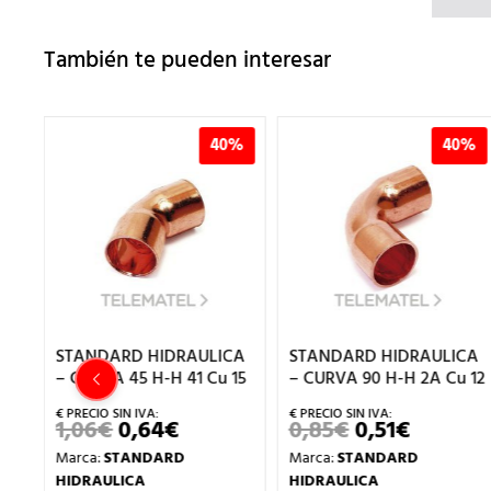
También te pueden interesar
%
40%
40%
CA
STANDARD HIDRAULICA
STANDARD HIDRAULICA
u
– CURVA 45 H-H 41 Cu 15
– CURVA 90 H-H 2A Cu 12
1,06
€
0,64
€
0,85
€
0,51
€
EL
EL
EL
EL
PRECIO
PRECIO
PRECIO
PRECIO
Marca:
STANDARD
Marca:
STANDARD
ORIGINAL
ACTUAL
ORIGINAL
ACTUAL
ECIO
ERA:
ES:
ERA:
ES:
HIDRAULICA
HIDRAULICA
TUAL