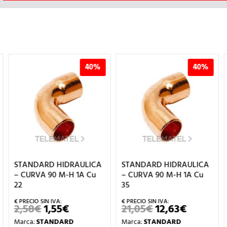
40%
40%
STANDARD HIDRAULICA
STANDARD HIDRAULICA
– CURVA 90 M-H 1A Cu
– CURVA 90 M-H 1A Cu
22
35
2,58
€
1,55
€
21,05
€
12,63
€
EL
EL
EL
EL
PRECIO
PRECIO
PRECIO
PRECIO
Marca:
STANDARD
Marca:
STANDARD
ORIGINAL
ACTUAL
ORIGINAL
ACTUAL