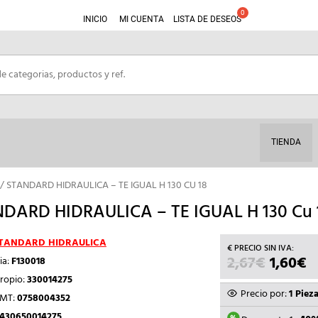
INICIO
MI CUENTA
LISTA DE DESEOS
TIENDA
/ STANDARD HIDRAULICA – TE IGUAL H 130 CU 18
DARD HIDRAULICA – TE IGUAL H 130 Cu 
TANDARD HIDRAULICA
2,67
€
EL
1,60
€
E
ia:
F130018
PRECIO
P
ropio:
330014275
ORIGIN
A
Precio por:
1 Piez
TMT:
0758004352
ERA:
E
430650014275