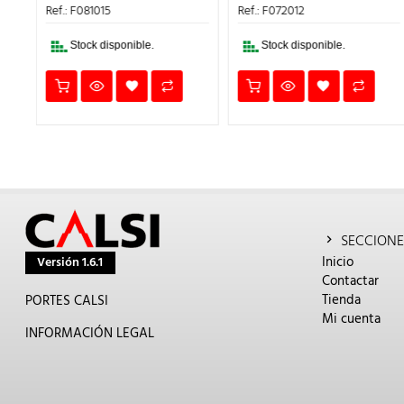
1,06€.
0,64€.
0,85€.
0,51€.
Ref.: F081015
Ref.: F072012
61€.
Stock disponible.
Stock disponible.
SECCIONE
Inicio
Versión 1.6.1
Contactar
Tienda
PORTES CALSI
Mi cuenta
INFORMACIÓN LEGAL