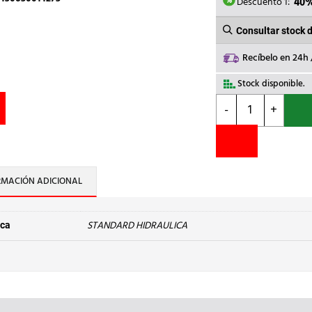
2,67€.
1,
Descuento 1:
40
Consultar stock 
Recíbelo en 24h
Stock disponible.
STANDARD
-
+
HIDRAULICA
-
TE
IGUAL
H
RMACIÓN ADICIONAL
130
Cu
18
STANDARD HIDRAULICA
ca
cantidad