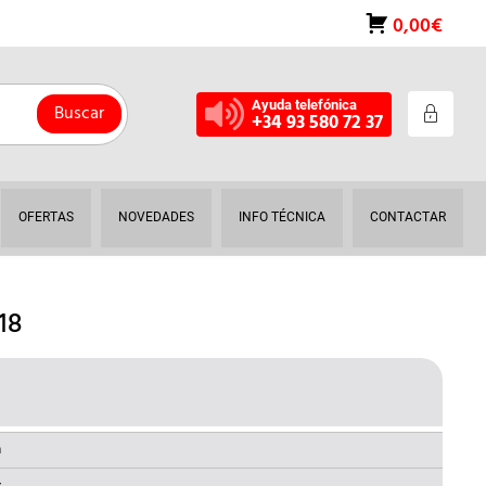
0,00€
Ayuda telefónica
Buscar
+34 93 580 72 37
OFERTAS
NOVEDADES
INFO TÉCNICA
CONTACTAR
18
L
RECIO
AL
CTUAL
a
S: