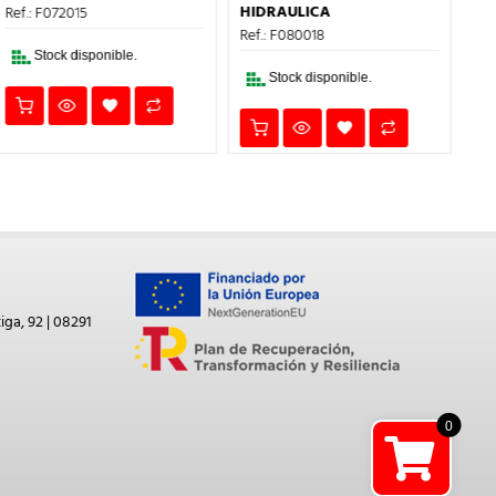
1,16€.
0,70€.
ERA:
ES:
HIDRAULICA
Ref.: F072015
Ref
2,32€.
1,39€.
Ref.: F080018
Stock disponible.
Stock disponible.
iga, 92 | 08291
0