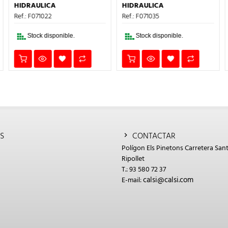
ERA:
ES:
ERA:
ES:
HIDRAULICA
HIDRAULICA
2,58€.
1,55€.
21,05€.
12,63€.
Ref.: F071022
Ref.: F071035
Stock disponible.
Stock disponible.
S
CONTACTAR
Polígon Els Pinetons Carretera Sant
Ripollet
T.: 93 580 72 37
calsi@calsi.com
E-mail: