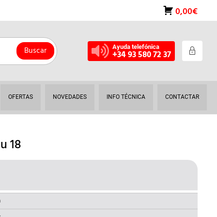
0,00€
Ayuda telefónica
Buscar
+34 93 580 72 37
OFERTAS
NOVEDADES
INFO TÉCNICA
CONTACTAR
u 18
L
RECIO
AL
CTUAL
a
: