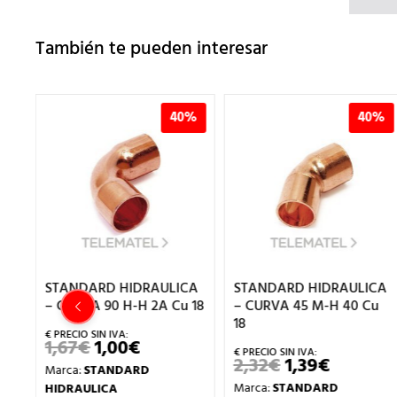
También te pueden interesar
%
40%
40%
CA
STANDARD HIDRAULICA
STANDARD HIDRAULICA
u
– CURVA 90 H-H 2A Cu 18
– CURVA 45 M-H 40 Cu
18
1,67
€
1,00
€
EL
EL
PRECIO
PRECIO
2,32
€
1,39
€
EL
EL
Marca:
STANDARD
ORIGINAL
ACTUAL
ECIO
PRECIO
PRECIO
ERA:
ES:
Marca:
STANDARD
HIDRAULICA
TUAL
ORIGINAL
ACTUAL