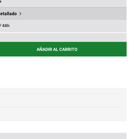
36€.
%
detallado
 / 48h
AÑADIR AL CARRITO