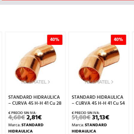
40%
40%
STANDARD HIDRAULICA
STANDARD HIDRAULICA
– CURVA 45 H-H 41 Cu 28
– CURVA 45 H-H 41 Cu 54
4,68
€
2,81
€
51,88
€
31,13
€
EL
EL
EL
EL
PRECIO
PRECIO
PRECIO
PRECIO
Marca:
STANDARD
Marca:
STANDARD
ORIGINAL
ACTUAL
ORIGINAL
ACTUAL
ERA:
ES:
ERA:
ES:
HIDRAULICA
HIDRAULICA