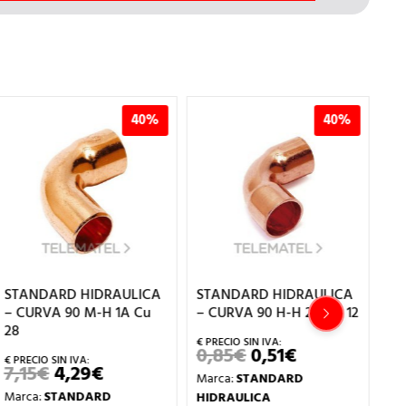
40%
40%
STANDARD HIDRAULICA
STANDARD HIDRAULICA
ST
– CURVA 90 M-H 1A Cu
– CURVA 90 H-H 2A Cu 12
– 
28
54
0,85
€
0,51
€
EL
EL
PRECIO
PRECIO
7,15
€
4,29
€
5
EL
EL
Marca:
STANDARD
ORIGINAL
ACTUAL
PRECIO
PRECIO
ERA:
ES:
Marca:
STANDARD
Ma
HIDRAULICA
ORIGINAL
ACTUAL