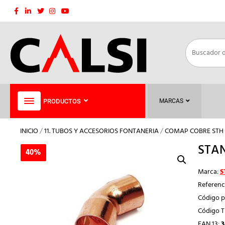
Saltar
al
contenido
PRODUCTOS
MARCAS
INICIO
/
11. TUBOS Y ACCESORIOS FONTANERIA
/
COMAP COBRE STH
STAN
40%
40%
Marca:
S
Referenc
Código p
Código 
EAN 13:
3