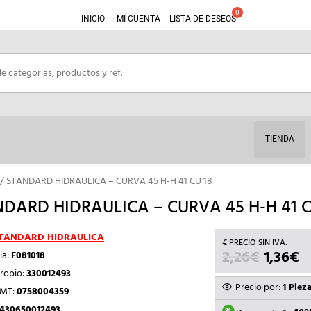
INICIO
MI CUENTA
LISTA DE DESEOS
TIENDA
/ STANDARD HIDRAULICA – CURVA 45 H-H 41 CU 18
DARD HIDRAULICA – CURVA 45 H-H 41 C
TANDARD HIDRAULICA
2,26
€
EL
1,36
€
E
ia:
F081018
PRECIO
P
ropio:
330012493
ORIGIN
A
Precio por:
1 Piez
TMT:
0758004359
ERA:
ES
430650012493