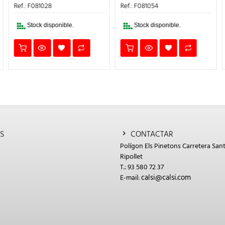
4,68€.
2,81€.
51,88€.
31,13€.
Ref.: F081028
Ref.: F081054
Stock disponible.
Stock disponible.
S
CONTACTAR
Polígon Els Pinetons Carretera Sant
Ripollet
T.: 93 580 72 37
calsi@calsi.com
E-mail: