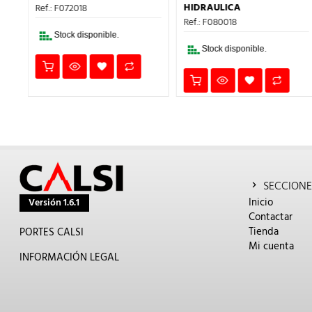
1,67€.
1,00€.
:
ERA:
ES:
HIDRAULICA
Ref.: F072018
,67€.
2,32€.
1,39€.
Ref.: F080018
Stock disponible.
Stock disponible.
SECCIONE
Inicio
Versión 1.6.1
Contactar
Tienda
PORTES CALSI
Mi cuenta
INFORMACIÓN LEGAL