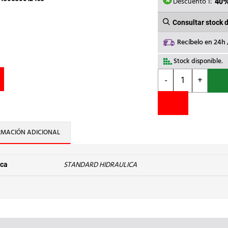
2,26€.
1,
Descuento 1:
40
Consultar stock 
Recíbelo en 24h
Stock disponible.
STANDARD
-
+
HIDRAULICA
-
CURVA
45
H-
RMACIÓN ADICIONAL
H
41
Cu
STANDARD HIDRAULICA
ca
18
cantidad