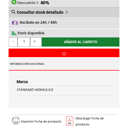
1,73€.
1,04€.
Descuento 1:
40%
Consultar stock detallado
Recíbelo en 24h / 48h
Stock disponible.
STANDARD
-
+
AÑADIR AL CARRITO
HIDRAULICA
-
TAPON
H
INFORMACIÓN ADICIONAL
300
Cu
18
Marca
cantidad
STANDARD HIDRAULICA
Descargar Ficha de
Imprimir Ficha de producto
producto