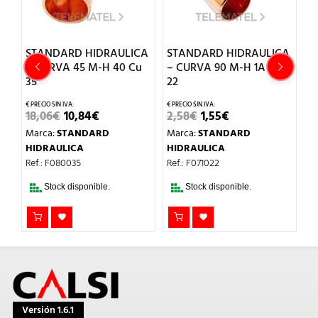
CA
STANDARD HIDRAULICA
STANDARD HIDRAULICA
S
– CURVA 45 M-H 40 Cu
– CURVA 90 M-H 1A Cu
–
35
22
5
EL
EL
EL
EL
18,06
€
10,84
€
2,58
€
1,55
€
5
PRECIO
PRECIO
PRECIO
PRECIO
Marca:
STANDARD
Marca:
STANDARD
M
ORIGINAL
ACTUAL
ORIGINAL
ACTUAL
ERA:
ES:
ERA:
ES:
HIDRAULICA
HIDRAULICA
H
18,06€.
10,84€.
2,58€.
1,55€.
Ref.: F080035
Ref.: F071022
Re
Stock disponible.
Stock disponible.
Versión 1.6.1