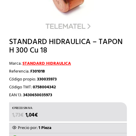
STANDARD HIDRAULICA – TAPON
H 300 Cu 18
Marca:
STANDARD HIDRAULICA
Referencia:
F301018
Código propio:
330035973
Código TMT:
0758004342
EAN 13:
3430650035973
EL
EL
1,73
€
1,04
€
PRECIO
PRECIO
ORIGINAL
ACTUAL
Precio por:
1 Pieza
ERA:
ES: