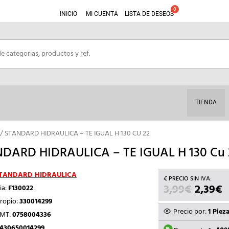
INICIO
MI CUENTA
LISTA DE DESEOS
TIENDA
/ STANDARD HIDRAULICA – TE IGUAL H 130 CU 22
DARD HIDRAULICA – TE IGUAL H 130 Cu 
TANDARD HIDRAULICA
3,99
€
EL
2,39
€
E
ia:
F130022
PRECIO
P
ropio:
330014299
ORIGIN
A
Precio por:
1 Piez
TMT:
0758004336
ERA:
E
430650014299