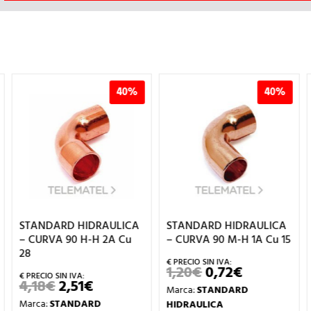
40%
40%
STANDARD HIDRAULICA
STANDARD HIDRAULICA
– CURVA 90 H-H 2A Cu
– CURVA 90 M-H 1A Cu 15
28
1,20
€
0,72
€
EL
EL
PRECIO
PRECIO
4,18
€
2,51
€
EL
EL
Marca:
STANDARD
ORIGINAL
ACTUAL
PRECIO
PRECIO
ERA:
ES:
Marca:
STANDARD
HIDRAULICA
ORIGINAL
ACTUAL