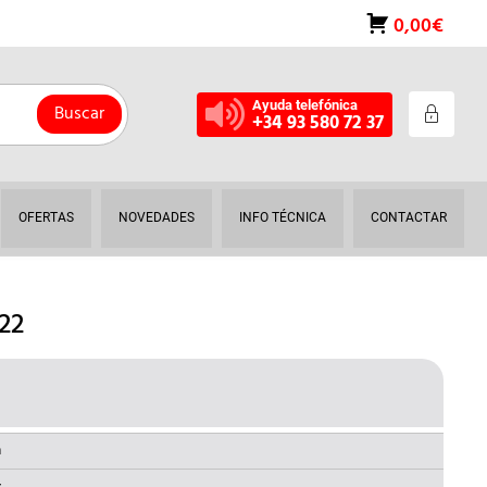
0,00€
Ayuda telefónica
Buscar
+34 93 580 72 37
OFERTAS
NOVEDADES
INFO TÉCNICA
CONTACTAR
22
L
RECIO
AL
CTUAL
a
S: