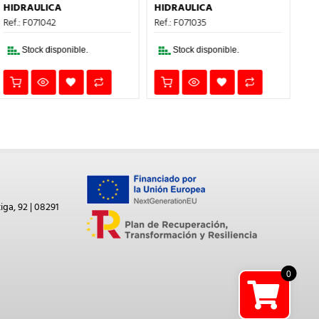
ERA:
ES:
ERA:
ES:
HIDRAULICA
HIDRAULICA
HI
31,60€.
18,96€.
21,05€.
12,63€.
Ref.: F071042
Ref.: F071035
Ref
Stock disponible.
Stock disponible.
iga, 92 | 08291
0