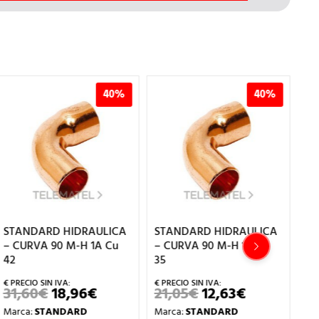
40%
40%
STANDARD HIDRAULICA
STANDARD HIDRAULICA
ST
– CURVA 90 M-H 1A Cu
– CURVA 90 M-H 1A Cu
– 
42
35
28
31,60
€
18,96
€
21,05
€
12,63
€
4
EL
EL
EL
EL
PRECIO
PRECIO
PRECIO
PRECIO
Marca:
STANDARD
Marca:
STANDARD
Ma
ORIGINAL
ACTUAL
ORIGINAL
ACTUAL