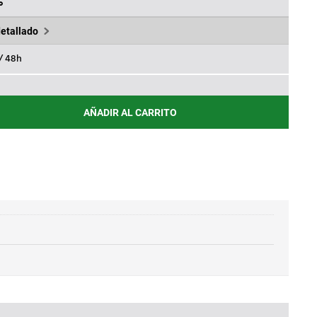
,39€.
%
detallado
 / 48h
AÑADIR AL CARRITO