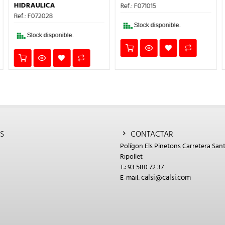
1,20€.
0,72€.
ERA:
ES:
HIDRAULICA
Ref.: F071015
4,18€.
2,51€.
Ref.: F072028
Stock disponible.
Stock disponible.
S
CONTACTAR
Polígon Els Pinetons Carretera Sant
Ripollet
T.: 93 580 72 37
calsi@calsi.com
E-mail: