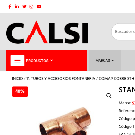
Saltar
al
contenido
PRODUCTOS
MARCAS
INICIO
/
11. TUBOS Y ACCESORIOS FONTANERIA
/
COMAP COBRE STH
STAN
40%
40%
Marca:
S
Referenc
Código p
Código 
EAN 13:
3