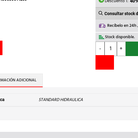
3,99€.
2
Descuento 1:
40
Consultar stock 
Recíbelo en 24h
Stock disponible.
STANDARD
-
+
HIDRAULICA
-
TE
IGUAL
H
RMACIÓN ADICIONAL
130
Cu
22
STANDARD HIDRAULICA
ca
cantidad