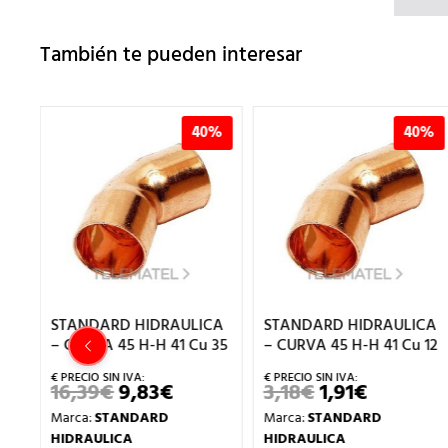
También te pueden interesar
%
40%
40%
CA
STANDARD HIDRAULICA
STANDARD HIDRAULICA
u
– CURVA 45 H-H 41 Cu 35
– CURVA 45 H-H 41 Cu 12
16,39
€
9,83
€
3,18
€
1,91
€
EL
EL
EL
EL
PRECIO
PRECIO
PRECIO
PRECIO
Marca:
STANDARD
Marca:
STANDARD
ORIGINAL
ACTUAL
ORIGINAL
ACTUAL
IO
ERA:
ES:
ERA:
ES:
HIDRAULICA
HIDRAULICA
UAL