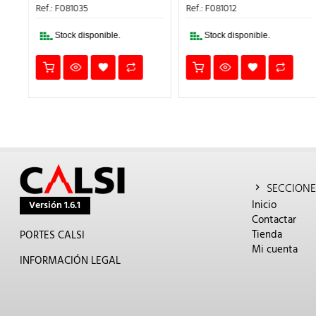
16,39€.
9,83€.
3,18€.
1,91€.
Ref.: F081035
Ref.: F081012
.
Stock disponible.
Stock disponible.
SECCIONE
Inicio
Versión 1.6.1
Contactar
Tienda
PORTES CALSI
Mi cuenta
INFORMACIÓN LEGAL