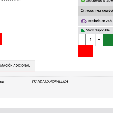
1,83€.
1,1
Descuento 1:
40
Consultar stock 
Recíbelo en 24h
Stock disponible.
STANDARD
-
+
HIDRAULICA
-
REDUCCION
M-
H
RMACIÓN ADICIONAL
243
Cu
22-
STANDARD HIDRAULICA
ca
18
cantidad