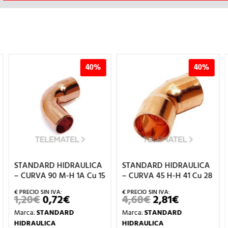
40%
40%
STANDARD HIDRAULICA
STANDARD HIDRAULICA
– CURVA 90 M-H 1A Cu 15
– CURVA 45 H-H 41 Cu 28
1,20
€
0,72
€
4,68
€
2,81
€
EL
EL
EL
EL
PRECIO
PRECIO
PRECIO
PRECIO
Marca:
STANDARD
Marca:
STANDARD
ORIGINAL
ACTUAL
ORIGINAL
ACTUAL
O
ERA:
ES:
ERA:
ES:
HIDRAULICA
HIDRAULICA
L