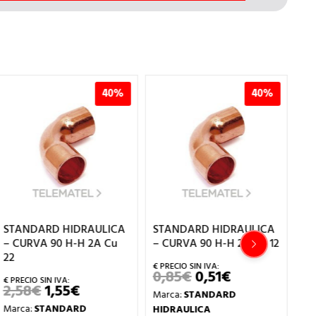
40%
40%
STANDARD HIDRAULICA
STANDARD HIDRAULICA
ST
– CURVA 90 H-H 2A Cu
– CURVA 90 H-H 2A Cu 12
– 
22
35
0,85
€
0,51
€
EL
EL
PRECIO
PRECIO
2,58
€
1,55
€
11
EL
EL
Marca:
STANDARD
ORIGINAL
ACTUAL
PRECIO
PRECIO
ERA:
ES:
Marca:
STANDARD
Ma
HIDRAULICA
ORIGINAL
ACTUAL