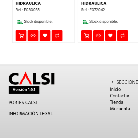
.
ERA:
ES:
ERA:
ES:
HIDRAULICA
HIDRAULICA
18,06€.
10,84€.
15,97€.
9,58€.
Ref.: F080035
Ref.: F072042
Stock disponible.
Stock disponible.
SECCIONE
Inicio
Versión 1.6.1
Contactar
Tienda
PORTES CALSI
Mi cuenta
INFORMACIÓN LEGAL