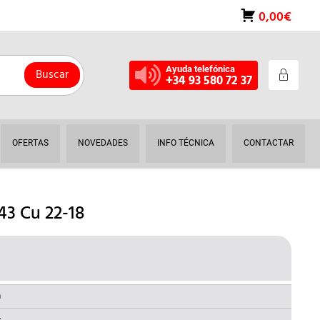
0,00€
Ayuda telefónica
Buscar
+34 93 580 72 37
OFERTAS
NOVEDADES
INFO TÉCNICA
CONTACTAR
3 Cu 22-18
ECIO
AL
CTUAL
a
: