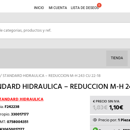
INICIO
MI CUENTA
LISTA DE DESEOS
TIENDA
/ STANDARD HIDRAULICA – REDUCCION M-H 243 CU 22-18
DARD HIDRAULICA – REDUCCION M-H 24
TANDARD HIDRAULICA
1,83
€
EL
1,10
€
EL
ia:
F242238
PRECIO
PR
ropio:
330017177
ORIGIN
A
Precio por:
1 Piez
TMT:
0758004351
ERA:
ES
430650017177