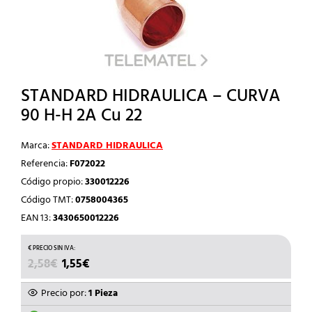
STANDARD HIDRAULICA – CURVA
90 H-H 2A Cu 22
Marca:
STANDARD HIDRAULICA
Referencia:
F072022
Código propio:
330012226
Código TMT:
0758004365
EAN 13:
3430650012226
EL
EL
2,58
€
1,55
€
PRECIO
PRECIO
ORIGINAL
ACTUAL
Precio por:
1 Pieza
ERA:
ES: