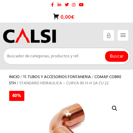
Saltar
al
contenido
0,00€
Buscar
INICIO
/
11. TUBOS Y ACCESORIOS FONTANERIA
/
COMAP COBRE
STH
/ STANDARD HIDRAULICA – CURVA 90 H-H 2A CU 22
40%
40%