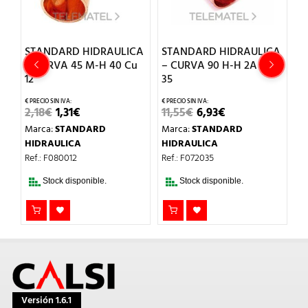
CA
STANDARD HIDRAULICA
STANDARD HIDRAULICA
S
– CURVA 45 M-H 40 Cu
– CURVA 90 H-H 2A Cu
–
12
35
2
EL
EL
EL
EL
2,18
€
1,31
€
11,55
€
6,93
€
2
PRECIO
PRECIO
PRECIO
PRECIO
Marca:
STANDARD
Marca:
STANDARD
M
ORIGINAL
ACTUAL
ORIGINAL
ACTUAL
ERA:
ES:
ERA:
ES:
HIDRAULICA
HIDRAULICA
H
2,18€.
1,31€.
11,55€.
6,93€.
Ref.: F080012
Ref.: F072035
Re
Stock disponible.
Stock disponible.
Versión 1.6.1