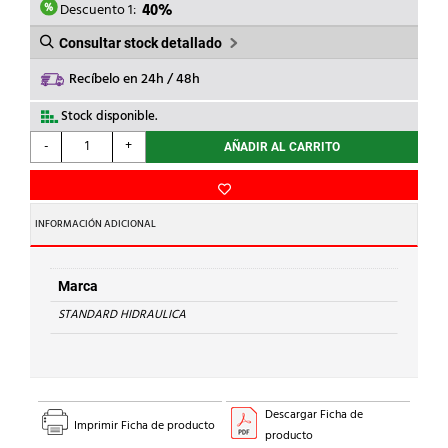
2,58€.
1,55€.
Descuento 1:
40%
Consultar stock detallado
Recíbelo en 24h / 48h
Stock disponible.
STANDARD
-
+
AÑADIR AL CARRITO
HIDRAULICA
-
CURVA
90
INFORMACIÓN ADICIONAL
H-
H
2A
Marca
Cu
STANDARD HIDRAULICA
22
cantidad
Descargar Ficha de
Imprimir Ficha de producto
producto