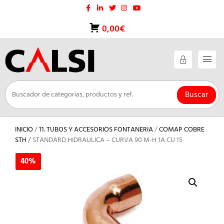
Saltar
al
contenido
0,00€
Buscar
INICIO
/
11. TUBOS Y ACCESORIOS FONTANERIA
/
COMAP COBRE
STH
/ STANDARD HIDRAULICA – CURVA 90 M-H 1A CU 15
40%
40%