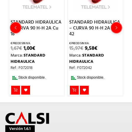
CA
STANDARD HIDRAULICA
STANDARD HIDRAULICA
S
u
– CURVA 90 H-H 2A Cu
– CURVA 90 H-H 2A Cu
–
18
42
2
EL
EL
EL
EL
1,67
€
1,00
€
15,97
€
9,58
€
2
PRECIO
PRECIO
PRECIO
PRECIO
Marca:
STANDARD
Marca:
STANDARD
M
ORIGINAL
ACTUAL
ORIGINAL
ACTUAL
ERA:
ES:
ERA:
ES:
HIDRAULICA
HIDRAULICA
H
1,67€.
1,00€.
15,97€.
9,58€.
Ref.: F072018
Ref.: F072042
Re
Stock disponible.
Stock disponible.
Versión 1.6.1