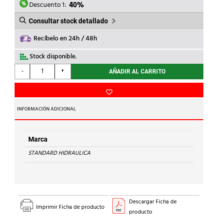
1,20€.
0,72€.
Descuento 1:
40%
Consultar stock detallado
Recíbelo en 24h / 48h
Stock disponible.
STANDARD
-
+
AÑADIR AL CARRITO
HIDRAULICA
-
CURVA
90
INFORMACIÓN ADICIONAL
M-
H
1A
Marca
Cu
STANDARD HIDRAULICA
15
cantidad
Descargar Ficha de
Imprimir Ficha de producto
producto