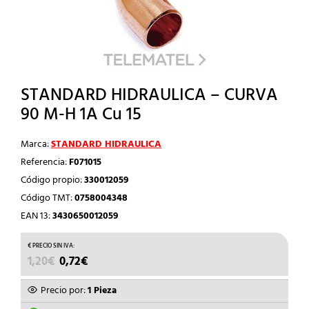
STANDARD HIDRAULICA – CURVA
90 M-H 1A Cu 15
Marca:
STANDARD HIDRAULICA
Referencia:
F071015
Código propio:
330012059
Código TMT:
0758004348
EAN 13:
3430650012059
EL
EL
1,20
€
0,72
€
PRECIO
PRECIO
ORIGINAL
ACTUAL
Precio por:
1 Pieza
ERA:
ES: