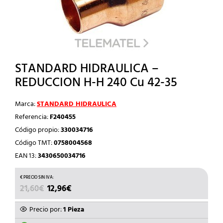
STANDARD HIDRAULICA –
REDUCCION H-H 240 Cu 42-35
Marca:
STANDARD HIDRAULICA
Referencia:
F240455
Código propio:
330034716
Código TMT:
0758004568
EAN 13:
3430650034716
EL
EL
21,60
€
12,96
€
PRECIO
PRECIO
ORIGINAL
ACTUAL
Precio por:
1 Pieza
ERA:
ES: