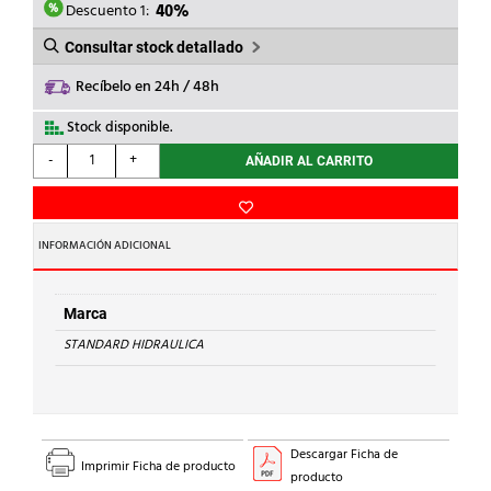
21,60€.
12,96€.
Descuento 1:
40%
Consultar stock detallado
Recíbelo en 24h / 48h
Stock disponible.
STANDARD
-
+
AÑADIR AL CARRITO
HIDRAULICA
-
REDUCCION
H-
INFORMACIÓN ADICIONAL
H
240
Cu
Marca
42-
STANDARD HIDRAULICA
35
cantidad
Descargar Ficha de
Imprimir Ficha de producto
producto