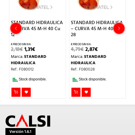
CA
STANDARD HIDRAULICA
STANDARD HIDRAULICA
S
12
– CURVA 45 M-H 40 Cu
– CURVA 45 M-H 40 Cu
–
12
28
2
EL
EL
EL
EL
2,18
€
1,31
€
4,79
€
2,87
€
M
PRECIO
PRECIO
PRECIO
PRECIO
Marca:
STANDARD
Marca:
STANDARD
H
ORIGINAL
ACTUAL
ORIGINAL
ACTUAL
ERA:
ES:
ERA:
ES:
HIDRAULICA
HIDRAULICA
Re
2,18€.
1,31€.
4,79€.
2,87€.
Ref.: F080012
Ref.: F080028
Stock disponible.
Stock disponible.
Versión 1.6.1