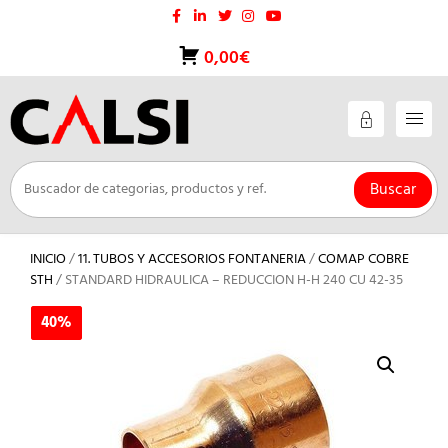
Saltar
al
contenido
0,00€
Buscar
INICIO
/
11. TUBOS Y ACCESORIOS FONTANERIA
/
COMAP COBRE
STH
/ STANDARD HIDRAULICA – REDUCCION H-H 240 CU 42-35
40%
40%