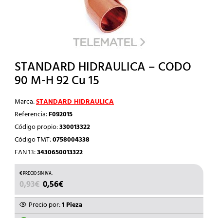
STANDARD HIDRAULICA – CODO
90 M-H 92 Cu 15
Marca:
STANDARD HIDRAULICA
Referencia:
F092015
Código propio:
330013322
Código TMT:
0758004338
EAN 13:
3430650013322
EL
EL
0,93
€
0,56
€
PRECIO
PRECIO
ORIGINAL
ACTUAL
Precio por:
1 Pieza
ERA:
ES: