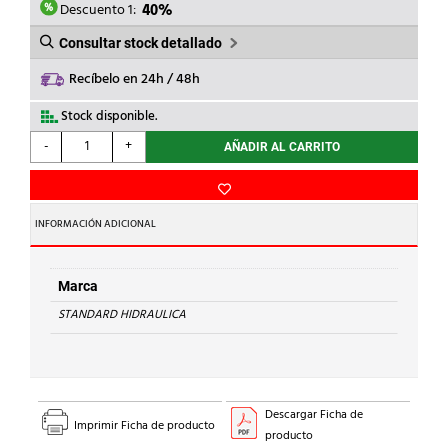
0,93€.
0,56€.
Descuento 1:
40%
Consultar stock detallado
Recíbelo en 24h / 48h
Stock disponible.
STANDARD
-
+
AÑADIR AL CARRITO
HIDRAULICA
-
CODO
90
INFORMACIÓN ADICIONAL
M-
H
92
Marca
Cu
STANDARD HIDRAULICA
15
cantidad
Descargar Ficha de
Imprimir Ficha de producto
producto