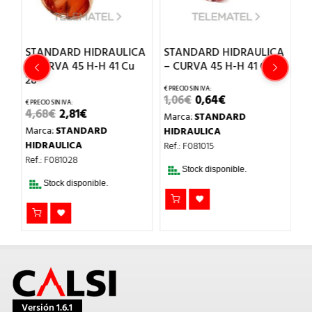
CA
STANDARD HIDRAULICA
STANDARD HIDRAULICA
S
– CURVA 45 H-H 41 Cu
– CURVA 45 H-H 41 Cu 15
–
28
18
EL
EL
1,06
€
0,64
€
PRECIO
PRECIO
EL
EL
4,68
€
2,81
€
1
Marca:
STANDARD
ORIGINAL
ACTUAL
O
PRECIO
PRECIO
ERA:
ES:
Marca:
STANDARD
M
HIDRAULICA
AL
ORIGINAL
ACTUAL
1,06€.
0,64€.
ERA:
ES:
HIDRAULICA
H
Ref.: F081015
.
4,68€.
2,81€.
Ref.: F081028
Re
Stock disponible.
Stock disponible.
Versión 1.6.1