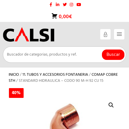
Saltar
al
contenido
0,00€
Buscar
INICIO
/
11. TUBOS Y ACCESORIOS FONTANERIA
/
COMAP COBRE
STH
/ STANDARD HIDRAULICA – CODO 90 M-H 92 CU 15
40%
40%