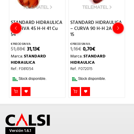
HIDRAULICA
STANDARD HIDRAULICA
STANDARD HIDRAU
H-H 41 Cu
– CURVA 90 H-H 2A Cu
– CURVA 90 H-H 2A
15
18
EL
EL
EL
EL
EL
€
1,16
€
0,70
€
1,67
€
1,00
€
CIO
PRECIO
PRECIO
PRECIO
PRECIO
PRECI
DARD
Marca:
STANDARD
Marca:
STANDARD
GINAL
ACTUAL
ORIGINAL
ACTUAL
ORIGINAL
ACTU
:
ES:
ERA:
ES:
ERA:
ES:
HIDRAULICA
HIDRAULICA
8€.
31,13€.
1,16€.
0,70€.
1,67€.
1,00€.
Ref.: F072015
Ref.: F072018
nible.
Stock disponible.
Stock disponible.
Versión 1.6.1