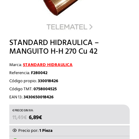
STANDARD HIDRAULICA –
MANGUITO H-H 270 Cu 42
Marca:
STANDARD HIDRAULICA
Referencia:
F280042
Código propio:
330018426
Código TMT:
0758004525
EAN 13:
3430650018426
EL
EL
11,49
€
6,89
€
PRECIO
PRECIO
ORIGINAL
ACTUAL
Precio por:
1 Pieza
ERA:
ES: