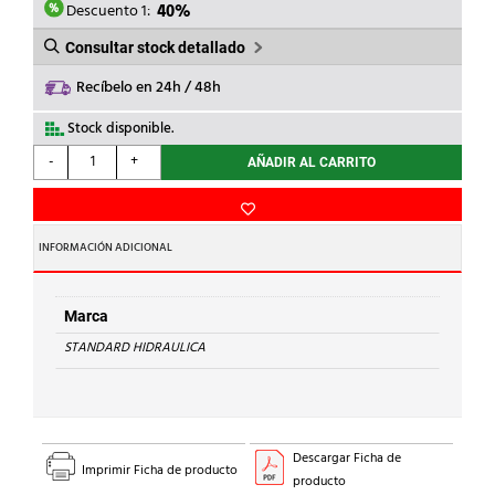
11,49€.
6,89€.
Descuento 1:
40%
Consultar stock detallado
Recíbelo en 24h / 48h
Stock disponible.
STANDARD
-
+
AÑADIR AL CARRITO
HIDRAULICA
-
MANGUITO
H-
INFORMACIÓN ADICIONAL
H
270
Cu
Marca
42
STANDARD HIDRAULICA
cantidad
Descargar Ficha de
Imprimir Ficha de producto
producto