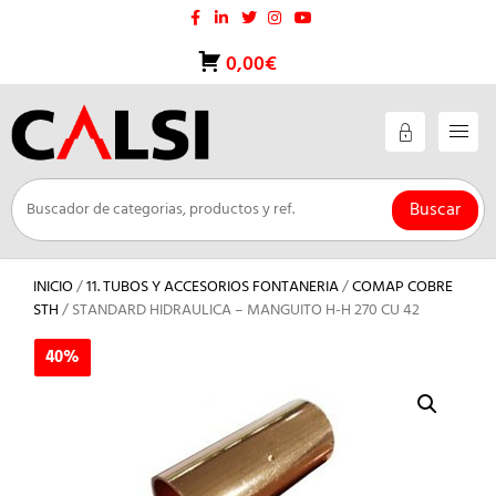
Saltar
al
contenido
0,00€
Buscar
INICIO
/
11. TUBOS Y ACCESORIOS FONTANERIA
/
COMAP COBRE
STH
/ STANDARD HIDRAULICA – MANGUITO H-H 270 CU 42
40%
40%