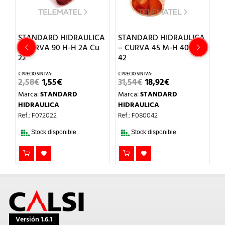
CA
STANDARD HIDRAULICA
STANDARD HIDRAULICA
S
– CURVA 90 H-H 2A Cu
– CURVA 45 M-H 40 Cu
–
22
42
2
EL
EL
EL
EL
2,58
€
1,55
€
31,54
€
18,92
€
2
PRECIO
PRECIO
PRECIO
PRECIO
Marca:
STANDARD
Marca:
STANDARD
M
ORIGINAL
ACTUAL
ORIGINAL
ACTUAL
ERA:
ES:
ERA:
ES:
HIDRAULICA
HIDRAULICA
H
2,58€.
1,55€.
31,54€.
18,92€.
Ref.: F072022
Ref.: F080042
Re
Stock disponible.
Stock disponible.
Versión 1.6.1