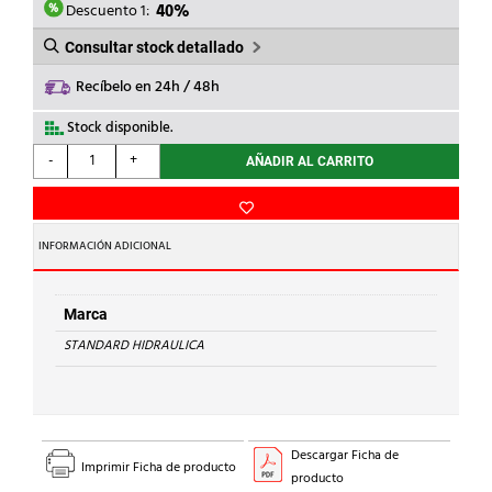
2,51€.
1,50€.
Descuento 1:
40%
Consultar stock detallado
Recíbelo en 24h / 48h
Stock disponible.
STANDARD
-
+
AÑADIR AL CARRITO
HIDRAULICA
-
REDUCCION
H-
INFORMACIÓN ADICIONAL
H
240
Cu
Marca
22-
STANDARD HIDRAULICA
18
cantidad
Descargar Ficha de
Imprimir Ficha de producto
producto