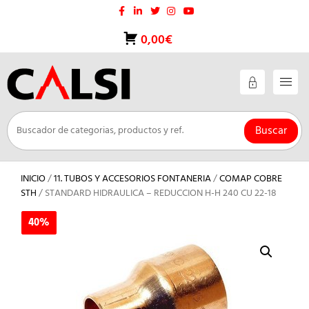
Saltar
al
contenido
0,00€
Buscar
INICIO
/
11. TUBOS Y ACCESORIOS FONTANERIA
/
COMAP COBRE
STH
/ STANDARD HIDRAULICA – REDUCCION H-H 240 CU 22-18
40%
40%