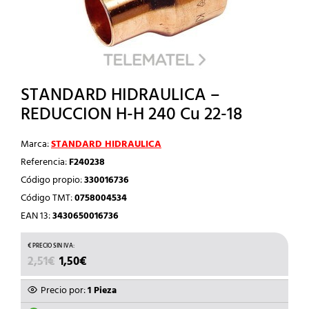
STANDARD HIDRAULICA –
REDUCCION H-H 240 Cu 22-18
Marca:
STANDARD HIDRAULICA
Referencia:
F240238
Código propio:
330016736
Código TMT:
0758004534
EAN 13:
3430650016736
EL
EL
2,51
€
1,50
€
PRECIO
PRECIO
ORIGINAL
ACTUAL
Precio por:
1 Pieza
ERA:
ES: