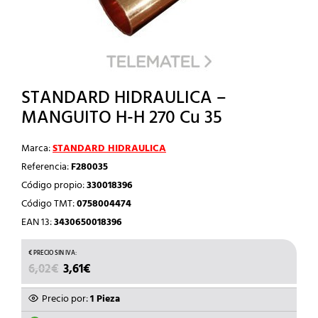
STANDARD HIDRAULICA –
MANGUITO H-H 270 Cu 35
Marca:
STANDARD HIDRAULICA
Referencia:
F280035
Código propio:
330018396
Código TMT:
0758004474
EAN 13:
3430650018396
EL
EL
6,02
€
3,61
€
PRECIO
PRECIO
ORIGINAL
ACTUAL
Precio por:
1 Pieza
ERA:
ES: