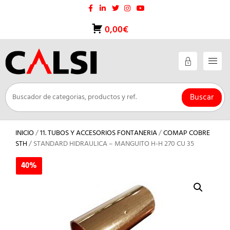
Saltar
al
contenido
0,00€
Buscar
INICIO
/
11. TUBOS Y ACCESORIOS FONTANERIA
/
COMAP COBRE
STH
/ STANDARD HIDRAULICA – MANGUITO H-H 270 CU 35
40%
40%