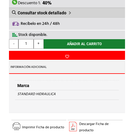
6,02€.
3,61€.
Descuento 1:
40%
Consultar stock detallado
Recíbelo en 24h / 48h
Stock disponible.
STANDARD
-
+
AÑADIR AL CARRITO
HIDRAULICA
-
MANGUITO
H-
INFORMACIÓN ADICIONAL
H
270
Cu
Marca
35
STANDARD HIDRAULICA
cantidad
Descargar Ficha de
Imprimir Ficha de producto
producto