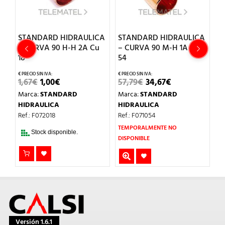
CA
STANDARD HIDRAULICA
STANDARD HIDRAULICA
S
– CURVA 90 H-H 2A Cu
– CURVA 90 M-H 1A Cu
–
18
54
12
EL
EL
EL
EL
1,67
€
1,00
€
57,79
€
34,67
€
1,
O
PRECIO
PRECIO
PRECIO
PRECIO
Marca:
STANDARD
Marca:
STANDARD
M
L
ORIGINAL
ACTUAL
ORIGINAL
ACTUAL
ERA:
ES:
ERA:
ES:
HIDRAULICA
HIDRAULICA
H
1,67€.
1,00€.
57,79€.
34,67€.
Ref.: F072018
Ref.: F071054
Re
TEMPORALMENTE NO
Stock disponible.
DISPONIBLE
Versión 1.6.1