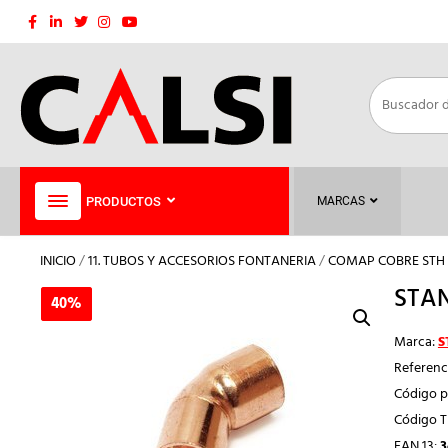
Saltar
al
contenido
PRODUCTOS
MARCAS
INICIO
/
11. TUBOS Y ACCESORIOS FONTANERIA
/
COMAP COBRE STH
STAN
40%
40%
Marca:
S
Referenc
Código p
Código 
EAN 13:
3