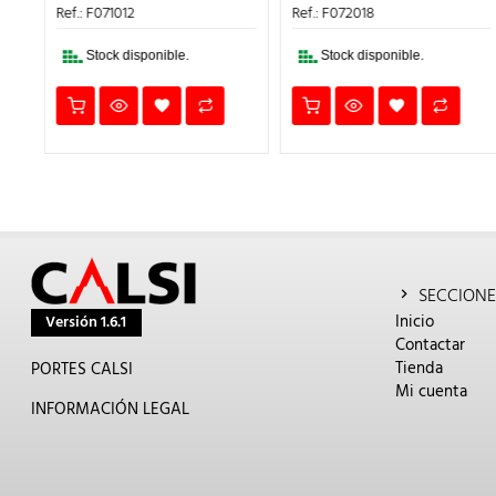
1,51€.
0,91€.
1,67€.
1,00€.
Ref.: F071012
Ref.: F072018
Stock disponible.
Stock disponible.
SECCIONE
Inicio
Versión 1.6.1
Contactar
Tienda
PORTES CALSI
Mi cuenta
INFORMACIÓN LEGAL