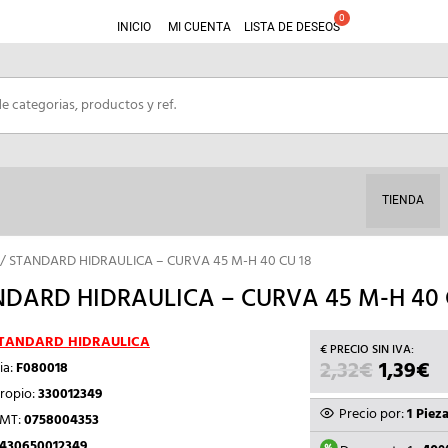
INICIO
MI CUENTA
LISTA DE DESEOS
TIENDA
/ STANDARD HIDRAULICA – CURVA 45 M-H 40 CU 18
DARD HIDRAULICA – CURVA 45 M-H 40 
TANDARD HIDRAULICA
2,32
€
EL
1,39
€
E
ia:
F080018
PRECIO
P
ropio:
330012349
ORIGIN
A
Precio por:
1 Piez
TMT:
0758004353
ERA:
ES
430650012349