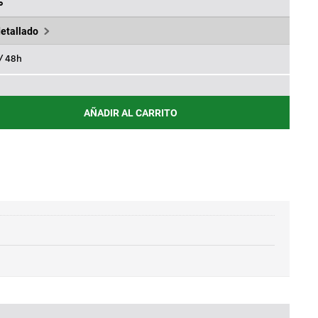
39€.
%
detallado
 / 48h
AÑADIR AL CARRITO