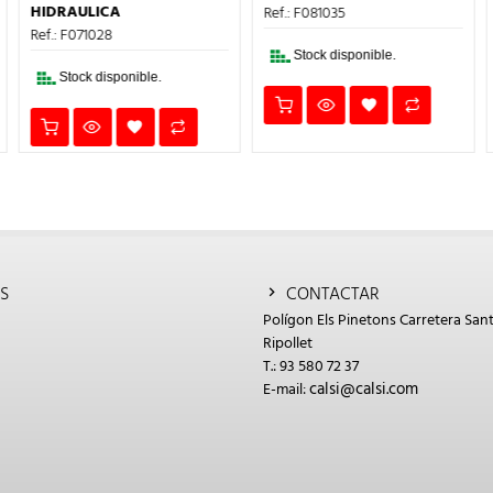
16,39€.
9,83€.
ERA:
ES:
HIDRAULICA
Ref.: F081035
7,15€.
4,29€.
Ref.: F071028
Stock disponible.
Stock disponible.
S
CONTACTAR
Polígon Els Pinetons Carretera Sant
Ripollet
T.: 93 580 72 37
calsi@calsi.com
E-mail: