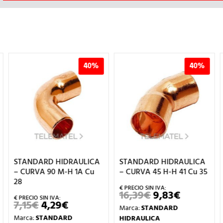
40%
40%
STANDARD HIDRAULICA
STANDARD HIDRAULICA
– CURVA 90 M-H 1A Cu
– CURVA 45 H-H 41 Cu 35
28
16,39
€
9,83
€
EL
EL
PRECIO
PRECIO
7,15
€
4,29
€
EL
EL
Marca:
STANDARD
ORIGINAL
ACTUAL
PRECIO
PRECIO
ERA:
ES:
Marca:
STANDARD
HIDRAULICA
ORIGINAL
ACTUAL