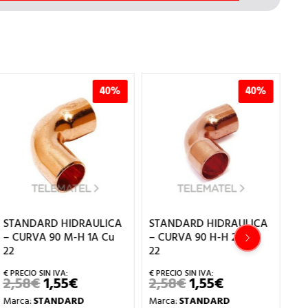
40%
40%
STANDARD HIDRAULICA
STANDARD HIDRAULICA
ST
– CURVA 90 M-H 1A Cu
– CURVA 90 H-H 2A Cu
– 
22
22
54
2,58
€
1,55
€
2,58
€
1,55
€
5
EL
EL
EL
EL
PRECIO
PRECIO
PRECIO
PRECIO
Marca:
STANDARD
Marca:
STANDARD
Ma
ORIGINAL
ACTUAL
ORIGINAL
ACTUAL