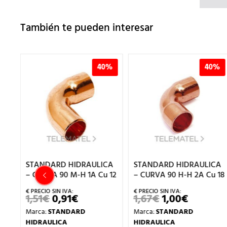
También te pueden interesar
%
40%
40%
CA
STANDARD HIDRAULICA
STANDARD HIDRAULICA
 22
– CURVA 90 M-H 1A Cu 12
– CURVA 90 H-H 2A Cu 18
1,51
€
0,91
€
1,67
€
1,00
€
EL
EL
EL
EL
IO
PRECIO
PRECIO
PRECIO
PRECIO
Marca:
STANDARD
Marca:
STANDARD
AL
ORIGINAL
ACTUAL
ORIGINAL
ACTUAL
ERA:
ES:
ERA:
ES:
HIDRAULICA
HIDRAULICA