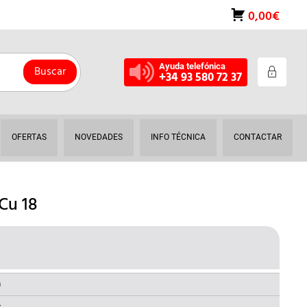
0,00€
Ayuda telefónica
Buscar
+34 93 580 72 37
OFERTAS
NOVEDADES
INFO TÉCNICA
CONTACTAR
Cu 18
L
RECIO
AL
CTUAL
a
: