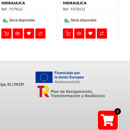
ERA:
ES:
ERA:
ES:
HIDRAULICA
HIDRAULICA
HI
2,58€.
1,55€.
2,58€.
1,55€.
Ref.: F071022
Ref.: F072022
Ref
Stock disponible.
Stock disponible.
iga, 92 | 08291
0