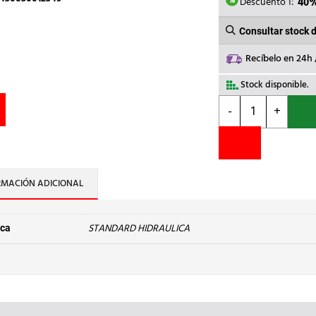
2,32€.
1,
Descuento 1:
40
Consultar stock 
Recíbelo en 24h
Stock disponible.
STANDARD
-
+
HIDRAULICA
-
CURVA
45
M-
RMACIÓN ADICIONAL
H
40
Cu
STANDARD HIDRAULICA
ca
18
cantidad