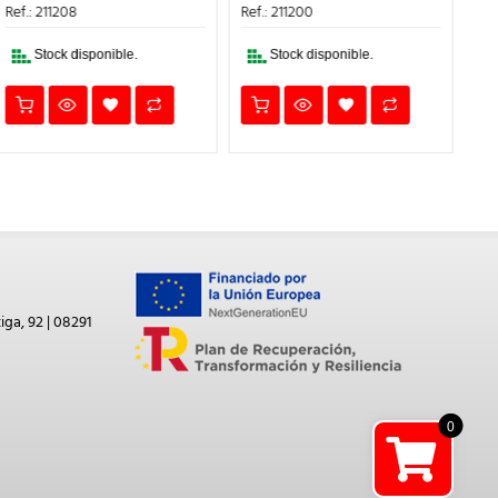
ERA:
ES:
ERA:
ES:
Ref.: 211208
Ref.: 211200
Ref
46,56€.
41,90€.
46,00€.
41,40€.
Stock disponible.
Stock disponible.
iga, 92 | 08291
0