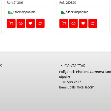
ERA:
ES:
ERA:
ES:
Ref.: 211206
Ref.: 210820
L
55,37€.
49,83€.
57,55€.
51,80€.
Stock disponible.
Stock disponible.
S
CONTACTAR
Polígon Els Pinetons Carretera Sant
Ripollet
T.: 93 580 72 37
calsi@calsi.com
E-mail: