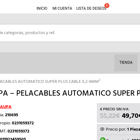
INICIO
MI CUENTA
LISTA DE DESEOS
TIENDA
LACABLES AUTOMATICO SUPER PLUS CABLE 0,2-6MM²
A – PELACABLES AUTOMATICO SUPER P
AUPA
55,22
€
EL
49,70
ia:
210695
PRECI
ropio:
0231059372
ORIGI
Precio por:
1 Piez
TMT:
0231059372
ERA:
011923459505