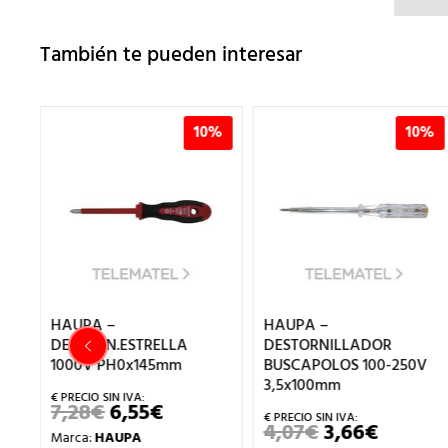
También te pueden interesar
0%
10%
10%
HAUPA –
HAUPA –
DESTORN.ESTRELLA
DESTORNILLADOR
1000V PH0x145mm
BUSCAPOLOS 100-250V
3,5x100mm
IO
7,28
€
6,55
€
EL
EL
UAL
PRECIO
PRECIO
4,07
€
3,66
€
EL
EL
Marca:
HAUPA
ORIGINAL
ACTUAL