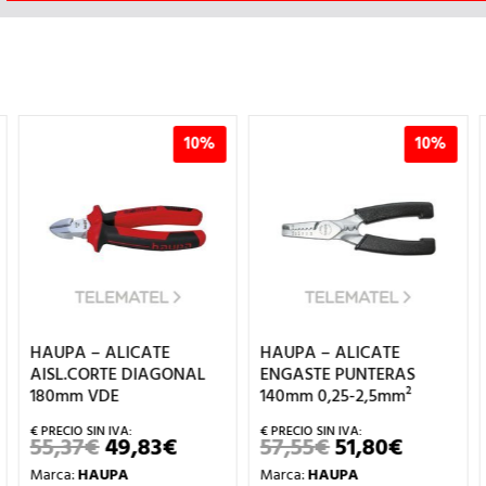
10%
10%
HAUPA – ALICATE
HAUPA – ALICATE
AISL.CORTE DIAGONAL
ENGASTE PUNTERAS
180mm VDE
140mm 0,25-2,5mm²
55,37
€
49,83
€
57,55
€
51,80
€
EL
EL
EL
EL
PRECIO
PRECIO
PRECIO
PRECIO
Marca:
HAUPA
Marca:
HAUPA
ORIGINAL
ACTUAL
ORIGINAL
ACTUAL