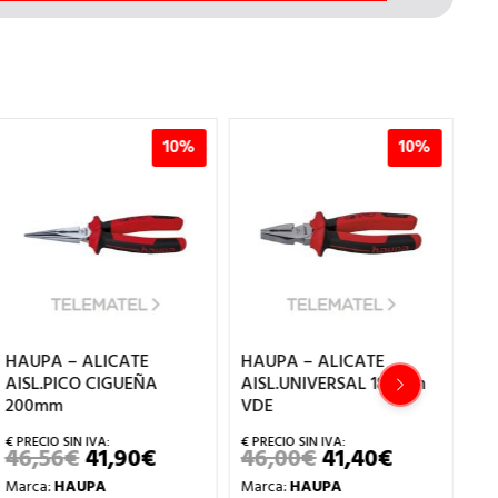
10%
10%
HAUPA – ALICATE
HAUPA – ALICATE
HA
AISL.PICO CIGUEÑA
AISL.UNIVERSAL 180mm
EL
200mm
VDE
16
46,56
€
41,90
€
46,00
€
41,40
€
4
EL
EL
EL
EL
PRECIO
PRECIO
PRECIO
PRECIO
Marca:
HAUPA
Marca:
HAUPA
Ma
ORIGINAL
ACTUAL
ORIGINAL
ACTUAL