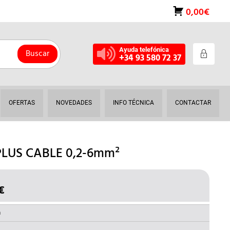
0,00€
Ayuda telefónica
Buscar
+34 93 580 72 37
OFERTAS
NOVEDADES
INFO TÉCNICA
CONTACTAR
LUS CABLE 0,2-6mm²
€
EL
O
PRECIO
NAL
ACTUAL
a
ES: