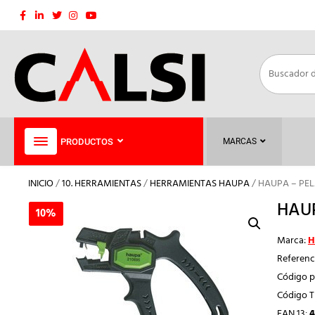
Saltar
al
contenido
PRODUCTOS
MARCAS
INICIO
/
10. HERRAMIENTAS
/
HERRAMIENTAS HAUPA
/ HAUPA – PE
HAUP
10%
10%
Marca:
H
Referenc
Código p
Código 
EAN 13:
4