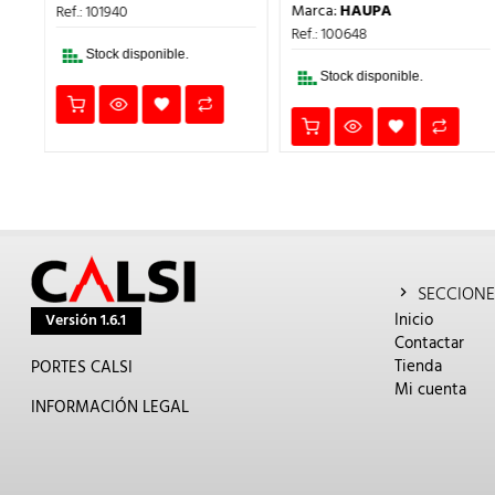
PRECIO
PRECIO
.
ERA:
ES:
Marca:
HAUPA
Ref.: 101940
ORIGINAL
ACTUA
7,28€.
6,55€.
ERA:
ES:
Ref.: 100648
4,07€.
3,66€.
Stock disponible.
Stock disponible.
SECCIONE
Inicio
Versión 1.6.1
Contactar
Tienda
PORTES CALSI
Mi cuenta
INFORMACIÓN LEGAL