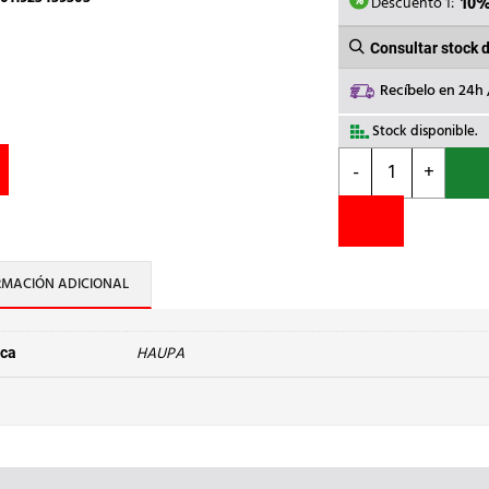
55,22€
Descuento 1:
10
Consultar stock 
Recíbelo en 24h
Stock disponible.
HAUPA
-
+
-
PELACABLES
AUTOMATICO
SUPER
PLUS
RMACIÓN ADICIONAL
CABLE
0,2-
6mm²
HAUPA
ca
cantidad