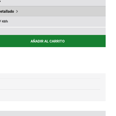
.
49,70€.
%
detallado
 / 48h
AÑADIR AL CARRITO