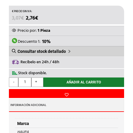
EL
EL
3,07
€
2,76
€
PRECIO
PRECIO
ORIGINAL
ACTUAL
Precio por:
1 Pieza
ERA:
ES:
3,07€.
2,76€.
Descuento 1:
10%
Consultar stock detallado
Recíbelo en 24h / 48h
Stock disponible.
HAUPA
-
+
AÑADIR AL CARRITO
-
DESTORNILLADOR
BUSCAPOLOS
100-
INFORMACIÓN ADICIONAL
250V
3x50mm
cantidad
Marca
HAUPA