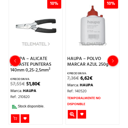
%
10%
10%
HAUPA – ALICATE
HAUPA – POLVO
H
ENGASTE PUNTERAS
MARCAR AZUL 250g
E
140mm 0,25-2,5mm²
2
EL
EL
7,36
€
6,62
€
PRECIO
PRECIO
EL
EL
57,55
€
51,80
€
6
Marca:
HAUPA
ORIGINAL
ACTUAL
O
PRECIO
PRECIO
ERA:
ES:
Marca:
HAUPA
M
Ref.: 140520
L
ORIGINAL
ACTUAL
7,36€.
6,62€.
ERA:
ES:
Ref.: 210820
Re
TEMPORALMENTE NO
57,55€.
51,80€.
DISPONIBLE
Stock disponible.