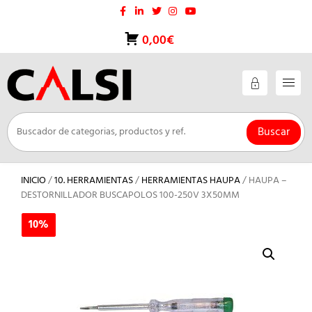
Saltar
al
contenido
0,00€
Buscar
INICIO
/
10. HERRAMIENTAS
/
HERRAMIENTAS HAUPA
/ HAUPA –
DESTORNILLADOR BUSCAPOLOS 100-250V 3X50MM
10%
10%